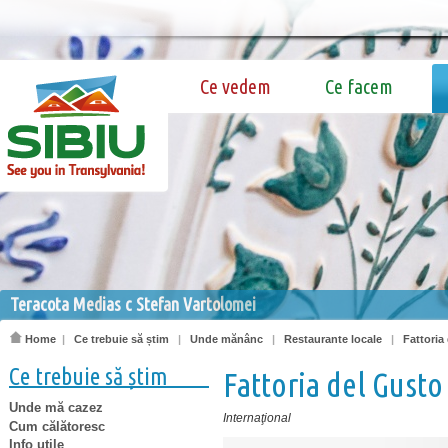
Ce vedem
Ce facem
Teracota Medias c Stefan Vartolomei
Home
|
Ce trebuie să știm
|
Unde mănânc
|
Restaurante locale
|
Fattoria
Ce trebuie să știm
Fattoria del Gusto
Unde mă cazez
Internaţional
Cum călătoresc
Info utile