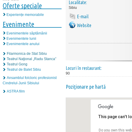
Localitate:
Oferte speciale
Sibiu
Experiențe memorabile
E-mail
Evenimente
Website
Evenimentele săptămânii
Evenimentele lunii
Evenimentele anului
Filarmonica de Stat Sibiu
Teatrul Naţional „Radu Stanca”
Teatrul Gong
Locuri în restaurant:
Teatrul de Balet Sibiu
90
Ansamblul folcloric profesionist
Cindrelul-Junii Sibiului
Poziţionare pe hartă
ASTRA film
This page can't l
Do you own this web