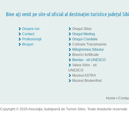
Bine aţi venit pe site-ul oficial al destinației turistice județul Sib
Despre noi
Oraşul Sibiu
Contact
Oraşul Mediaş
Profesionişti
Oraşul Cisnădie
Broşuri
Colinele Transilvaniei
Mărginimea Sibiului
Biserici fortificate
Biertan - sit UNESCO
Valea Viilor - sit
UNESCO
Muzeul ASTRA
Muzeul Brukenthal
Home
•
Contac
Copyright © 2026 Asociaţia Judeţeană de Turism Sibiu. Toate drepturile rezervate.