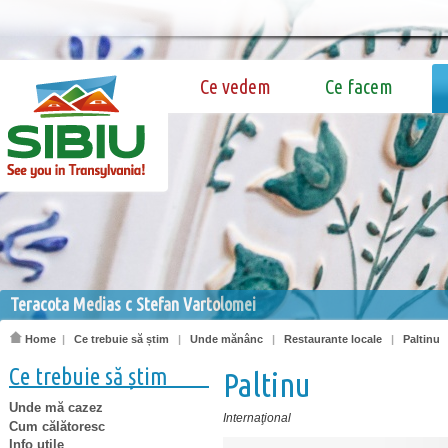
Ce vedem
Ce facem
Teracota Medias c Stefan Vartolomei
Home
|
Ce trebuie să știm
|
Unde mănânc
|
Restaurante locale
|
Paltinu
Ce trebuie să știm
Paltinu
Unde mă cazez
Internaţional
Cum călătoresc
Info utile