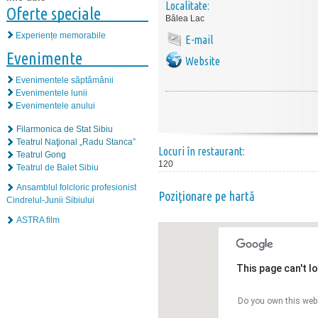
Localitate:
Oferte speciale
Bâlea Lac
Experiențe memorabile
E-mail
Evenimente
Website
Evenimentele săptămânii
Evenimentele lunii
Evenimentele anului
Filarmonica de Stat Sibiu
Teatrul Naţional „Radu Stanca”
Locuri în restaurant:
Teatrul Gong
120
Teatrul de Balet Sibiu
Ansamblul folcloric profesionist
Poziţionare pe hartă
Cindrelul-Junii Sibiului
ASTRA film
This page can't l
Do you own this web