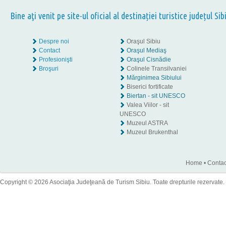
Bine aţi venit pe site-ul oficial al destinației turistice județul Sib
Despre noi
Oraşul Sibiu
Contact
Oraşul Mediaş
Profesionişti
Oraşul Cisnădie
Broşuri
Colinele Transilvaniei
Mărginimea Sibiului
Biserici fortificate
Biertan - sit UNESCO
Valea Viilor - sit
UNESCO
Muzeul ASTRA
Muzeul Brukenthal
Home
•
Contac
Copyright © 2026 Asociaţia Judeţeană de Turism Sibiu. Toate drepturile rezervate.