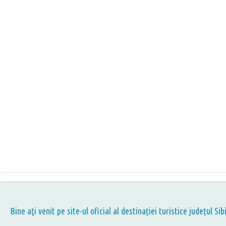
Bine aţi venit pe site-ul oficial al destinației turistice județul Sib