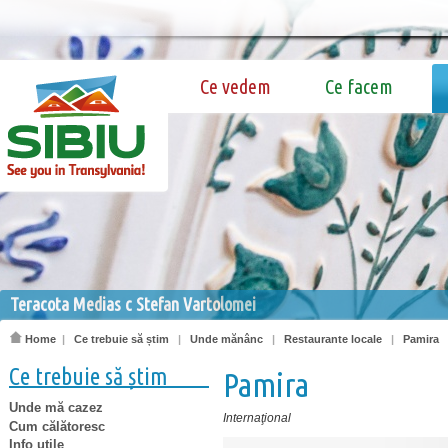
Ce vedem
Ce facem
Teracota Medias c Stefan Vartolomei
Home
|
Ce trebuie să știm
|
Unde mănânc
|
Restaurante locale
|
Pamira
Ce trebuie să știm
Pamira
Unde mă cazez
Internaţional
Cum călătoresc
Info utile