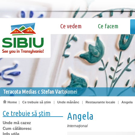
Ce vedem
Ce facem
Teracota Medias c Stefan Vartolomei
Home
|
Ce trebuie să știm
|
Unde mănânc
|
Restaurante locale
|
Angela
Ce trebuie să știm
Angela
Unde mă cazez
Internaţional
Cum călătoresc
Info utile