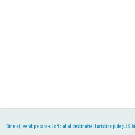
Bine aţi venit pe site-ul oficial al destinației turistice județul Sib