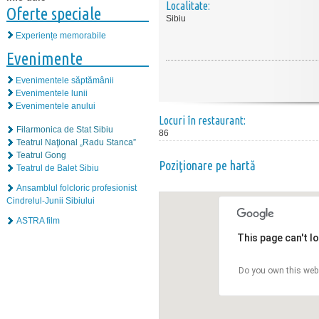
Localitate:
Oferte speciale
Sibiu
Experiențe memorabile
Evenimente
Evenimentele săptămânii
Evenimentele lunii
Evenimentele anului
Locuri în restaurant:
Filarmonica de Stat Sibiu
86
Teatrul Naţional „Radu Stanca”
Teatrul Gong
Poziţionare pe hartă
Teatrul de Balet Sibiu
Ansamblul folcloric profesionist
Cindrelul-Junii Sibiului
ASTRA film
This page can't l
Do you own this web