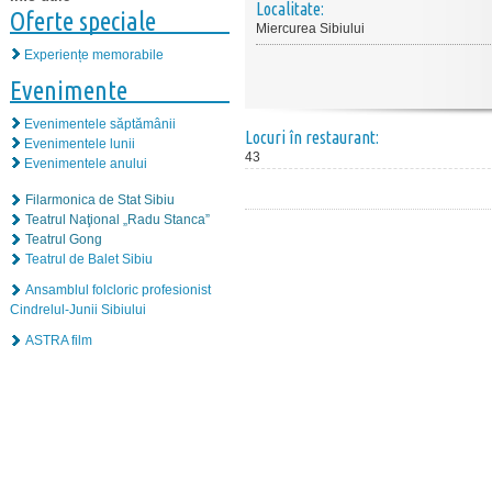
Localitate:
Oferte speciale
Miercurea Sibiului
Experiențe memorabile
Evenimente
Evenimentele săptămânii
Locuri în restaurant:
Evenimentele lunii
43
Evenimentele anului
Filarmonica de Stat Sibiu
Teatrul Naţional „Radu Stanca”
Teatrul Gong
Teatrul de Balet Sibiu
Ansamblul folcloric profesionist
Cindrelul-Junii Sibiului
ASTRA film