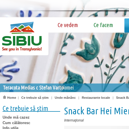
Ce vedem
Ce facem
Teracota Medias c Stefan Vartolomei
Home
|
Ce trebuie să știm
|
Unde mănânc
|
Restaurante locale
|
Snack Ba
Ce trebuie să știm
Snack Bar Hei Mier
Unde mă cazez
Internaţional
Cum călătoresc
Info utile