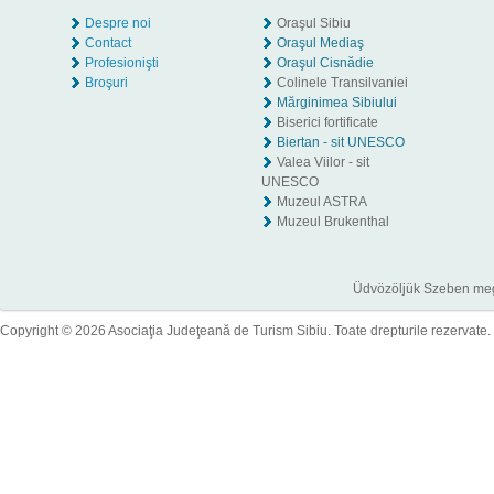
Despre noi
Oraşul Sibiu
Contact
Oraşul Mediaş
Profesionişti
Oraşul Cisnădie
Broşuri
Colinele Transilvaniei
Mărginimea Sibiului
Biserici fortificate
Biertan - sit UNESCO
Valea Viilor - sit
UNESCO
Muzeul ASTRA
Muzeul Brukenthal
Üdvözöljük Szeben megye
Copyright © 2026 Asociaţia Judeţeană de Turism Sibiu. Toate drepturile rezervate.