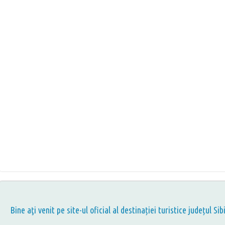
Bine aţi venit pe site-ul oficial al destinației turistice județul Sib