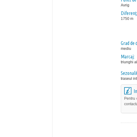
Avrig
Diferenţă
1750 m
Grad de d
mediu
Marcaj:
triunghi a
Sezonali
traseul i
I
Pentru 
contact