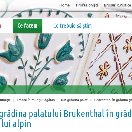
Home
|
Profesionişti
|
Broşuri turistice
m
Ce facem
Ce trebuie să știm
rumeţie
|
Trasee în munţii Făgăraş
|
Din grădina palatului Brukenthal în grădina go
grădina palatului Brukenthal în gră
lui alpin