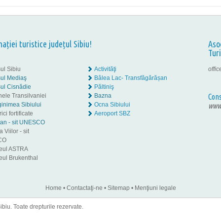
nației turistice județul Sibiu!
Aso
Tur
ul Sibiu
Activităţi
offi
ul Mediaş
Bâlea Lac- Transfăgărășan
ul Cisnădie
Păltiniş
nele Transilvaniei
Bazna
Cons
inimea Sibiului
Ocna Sibiului
www.
ici fortificate
Aeroport SBZ
tan - sit UNESCO
 Viilor - sit
CO
eul ASTRA
ul Brukenthal
Home
•
Contactaţi-ne
•
Sitemap
•
Menţiuni legale
iu. Toate drepturile rezervate.