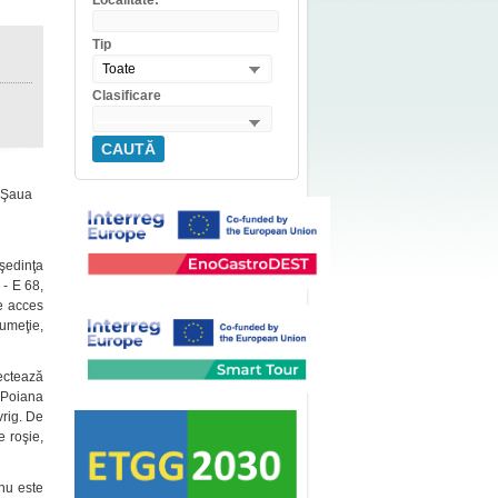
Localitate:
Tip
Toate
Clasificare
CAUTĂ
 –Şaua
şedinţa
- E 68,
de acces
umeţie,
sectează
 Poiana
vrig. De
 roşie,
nu este