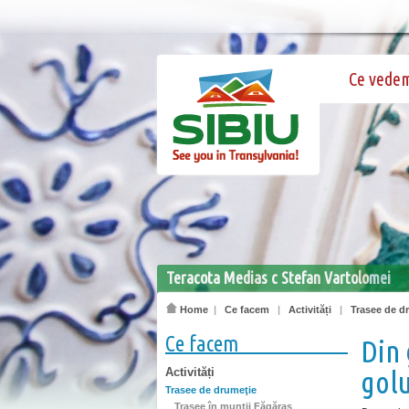
Ce vede
Teracota Medias c Stefan Vartolomei
Home
|
Ce facem
|
Activități
|
Trasee de d
Ce facem
Din 
Activități
golu
Trasee de drumeţie
Trasee în munţii Făgăraş