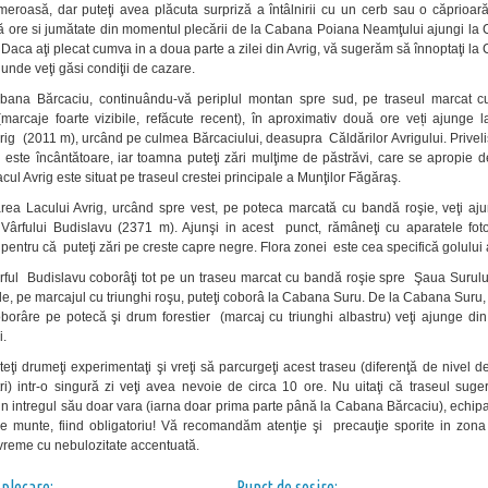
meroasă, dar puteţi avea plăcuta surpriză a întâlnirii cu un cerb sau o căprioar
ă ore si jumătate din momentul plecării de la Cabana Poiana Neamţului ajungi la
 Daca aţi plecat cumva in a doua parte a zilei din Avrig, vă sugerăm să înnoptaţi l
unde veţi găsi condiţii de cazare.
bana Bărcaciu, continuându-vă periplul montan spre sud, pe traseul marcat c
(marcaje foarte vizibile, refăcute recent), în aproximativ două ore veți ajunge 
vrig (2011 m), urcând pe culmea Bărcaciului, deasupra Căldărilor Avrigului. Privel
este încântătoare, iar toamna puteţi zări mulţime de păstrăvi, care se apropie d
acul Avrig este situat pe traseul crestei principale a Munţilor Făgăraş.
rea Lacului Avrig, urcând spre vest, pe poteca marcată cu bandă roşie, veţi aj
e Vârfului Budislavu (2371 m). Ajunşi in acest punct, rămâneţi cu aparatele foto
 pentru că puteţi zări pe creste capre negre. Flora zonei este cea specifică golului 
ful Budislavu coborâţi tot pe un traseu marcat cu bandă roşie spre Şaua Surulu
e, pe marcajul cu triunghi roşu, puteţi coborâ la Cabana Suru. De la Cabana Suru
borâre pe potecă şi drum forestier (marcaj cu triunghi albastru) veţi ajunge din
i.
eţi drumeţi experimentaţi şi vreţi să parcurgeţi acest traseu (diferenţă de nivel 
i) intr-o singură zi veţi avea nevoie de circa 10 ore. Nu uitaţi că traseul suge
 in intregul său doar vara (iarna doar prima parte până la Cabana Bărcaciu), echi
de munte, fiind obligatoriu! Vă recomandăm atenţie şi precauţie sporite in zona
 vreme cu nebulozitate accentuată.
 plecare:
Punct de sosire: