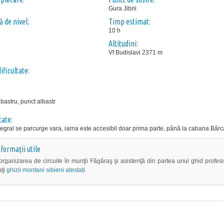
Gura Jibrii
 de nivel:
Timp estimat:
10 h
Altitudini:
Vf Budislavi 2371 m
ificultate:
lbastru, punct albastr
tate:
ntegral se parcurge vara, iarna este accesibil doar prima parte, până la cabana Bărc
nformații utile
organizarea de circuite în munţii Făgăraş şi asistenţă din partea unui ghid profesi
aţi
ghizii montani sibieni atestați.