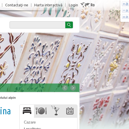
Ro
|
Contactaţi-ne
|
Harta interactivă
|
Login
lului alpin
dina
Cazare