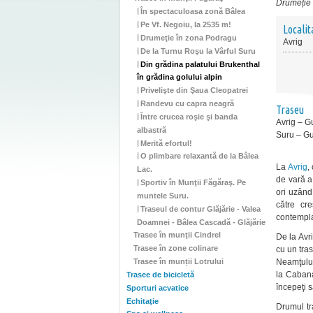
Drumeție
În spectaculoasa zonă Bâlea
Pe Vf. Negoiu, la 2535 m!
Localit
Drumeţie în zona Podragu
Avrig
De la Turnu Roşu la Vârful Suru
Din grădina palatului Brukenthal
în grădina golului alpin
Privelişte din Şaua Cleopatrei
Randevu cu capra neagră
Traseu
Între crucea roşie şi banda
Avrig – G
albastră
Suru – Gur
Merită efortul!
O plimbare relaxantă de la Bâlea
La
Avrig
,
Lac.
de vară a
Sportiv în Munţii Făgăraş. Pe
ori uzând 
muntele Suru.
către cr
Traseul de contur Glăjărie - Valea
contempla
Doamnei - Bâlea Cascadă - Glăjărie
Trasee în munţii Cindrel
De la Avri
Trasee în zone colinare
cu un tra
Neamţului 
Trasee în munții Lotrului
la Cabana
Trasee de bicicletă
începeţi 
Sporturi acvatice
Echitaţie
Drumul tr