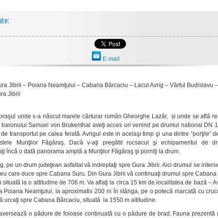
ate:
E-mail
ura Jibrii – Poiana Neamţului – Cabana Bărcaciu – Lacul Avrig – Vârful Budislavu
a Jibrii
 oraşul unde s-a născut marele cărturar român Gheorghe Lazăr, și unde se află re
 baronului Samuel von Brukenthal aveţi acces ori venind pe drumul national DN 1 
de transportul pe calea ferată. Avrigul este in acelaşi timp şi una dintre “porţile” 
estele Munţilor Făgăraş. Dacă v-aţi pregătit rucsacul şi echipamentul de dr
ţi încă o dată panorama amplă a Munţilor Făgăraş şi porniţi la drum.
g, pe un drum judeţean asfaltat vă indreptaţi spre Gura Jibrii. Aici drumul se inter
seu care duce spre Cabana Suru. Din Gura Jibrii vă continuaţi drumul spre Cabana
situată la o altitudine de 706 m. Va aflaţi la circa 15 km de localitatea de bază – A
 Poiana Neamţului, la aproximativ 200 m în stânga, pe o potecă marcată cu cruce
să urcaţi spre Cabana Bărcaciu, situată la 1550 m altitudine.
aversează o pădure de foioase continuată cu o pădure de brad. Fauna prezentă 