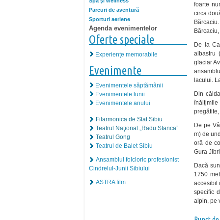
Spa şi wellness
foarte nu
Parcuri de aventură
circa dou
Sporturi aeriene
Bărcaciu.
Agenda evenimentelor
Bărcaciu, 
Oferte speciale
De la Ca
albastru 
Experiențe memorabile
glaciar A
Evenimente
ansamblu 
lacului. L
Evenimentele săptămânii
Din călda
Evenimentele lunii
înălţimil
Evenimentele anului
pregătite,
Filarmonica de Stat Sibiu
De pe Vâr
Teatrul Naţional „Radu Stanca”
m) de und
Teatrul Gong
oră de co
Teatrul de Balet Sibiu
Gura Jibri
Ansamblul folcloric profesionist
Dacă sunt
Cindrelul-Junii Sibiului
1750 metr
ASTRA film
accesibil
specific 
alpin, pe
Punct de