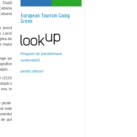
ă. După
 Cabana
a Cabana
European Tourism Going
Green
u punct
la Lacul
iştea de
e malul
Program de transformare
unge pe
sustenabilă
grafice
alpin.
pentru afaceri
i (2110
, după o
 nou in
de peste
rat este
pamentul
 de gol