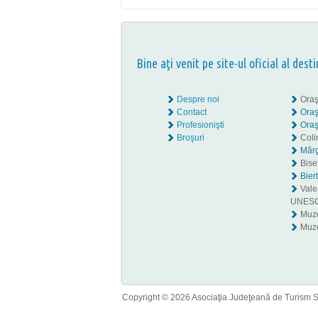
Bine aţi venit pe site-ul oficial al desti
Despre noi
Oraş
Contact
Oraş
Profesionişti
Oraş
Broşuri
Coli
Mărg
Biser
Bier
Valea
UNES
Muz
Muze
Copyright © 2026 Asociaţia Judeţeană de Turism Sib