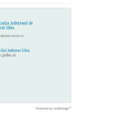
ciația Județeană de
ism Sibiu
ce@sibiu-turism.ro
iliul Județean Sibiu
cjsibiu.ro
®
Powered by
JustDesign