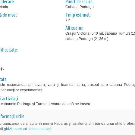
 plecare:
Punct de sosire:
ctoria
Cabana Podragu
 de nivel:
Timp estimat:
7 h
Altitudini:
Oraşul Victoria (540 m), cabana Turnuri (1
cabana Podragu (2136 m)
ificultate:
oşu
tate:
este recomandat primavara, vara şi toamna. Iarna, traseul spre cabana Podra
 drumeţilor experimentaţi.
i activităţi:
 cabanele Podragu şi Turnuri, izvoare de apă pe traseu.
nformații utile
organizarea de circuite în munţii Făgăraş şi asistenţă din partea unui ghid profesi
aţi
ghizii montani sibieni atestați.