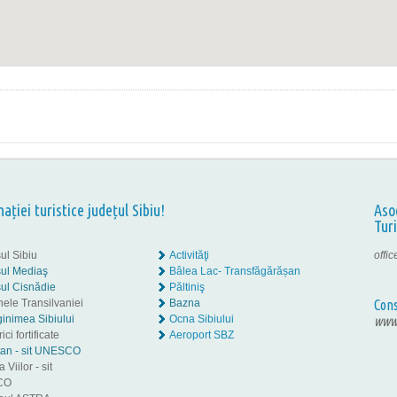
nației turistice județul Sibiu!
Aso
Tur
ul Sibiu
Activităţi
offi
ul Mediaş
Bâlea Lac- Transfăgărășan
ul Cisnădie
Păltiniş
nele Transilvaniei
Bazna
Cons
inimea Sibiului
Ocna Sibiului
www.
ici fortificate
Aeroport SBZ
tan - sit UNESCO
 Viilor - sit
CO