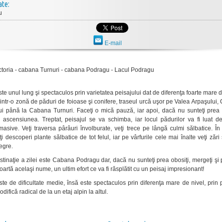
ate:
u
E-mail
ctoria - cabana Turnuri - cabana Podragu - Lacul Podragu
te unul lung şi spectaculos prin varietatea peisajului dat de diferenţa foarte mare d
intr-o zonă de păduri de foioase şi conifere, traseul urcă uşor pe Valea Arpaşului
i până la Cabana Turnuri. Faceţi o mică pauză, iar apoi, dacă nu sunteţi prea o
i ascensiunea. Treptat, peisajul se va schimba, iar locul pădurilor va fi luat d
masive. Veţi traversa pârâuri învolburate, veţi trece pe lângă culmi sălbatice. Î
ţi descoperi plante sălbatice de tot felul, iar pe vârfurile cele mai înalte veţi zări
egre.
stinaţie a zilei este Cabana Podragu dar, dacă nu sunteţi prea obosiţi, mergeţi şi
oartă acelaşi nume, un ultim efort ce va fi răsplătit cu un peisaj impresionant!
ste de dificultate medie, însă este spectaculos prin diferenţa mare de nivel, prin 
difică radical de la un etaj alpin la altul.