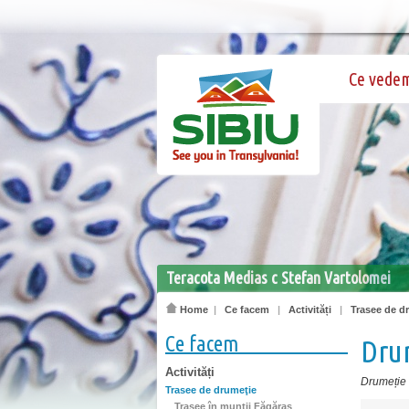
Ce vede
Teracota Medias c Stefan Vartolomei
Home
|
Ce facem
|
Activități
|
Trasee de d
Ce facem
Dru
Activități
Drumeție
Trasee de drumeţie
Trasee în munţii Făgăraş