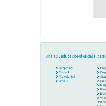
Bine aţi venit pe site-ul oficial al desti
Despre noi
Oraş
Contact
Oraş
Profesionişti
Oraş
Broşuri
Coli
Mărg
Biser
Bier
Valea
UNES