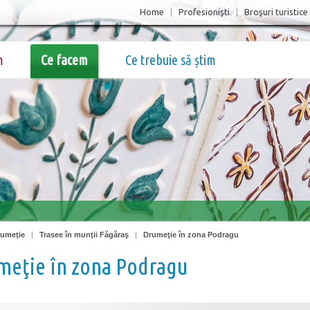
Home
|
Profesionişti
|
Broşuri turistice
m
Ce facem
Ce trebuie să știm
rumeţie
|
Trasee în munţii Făgăraş
|
Drumeţie în zona Podragu
meţie în zona Podragu