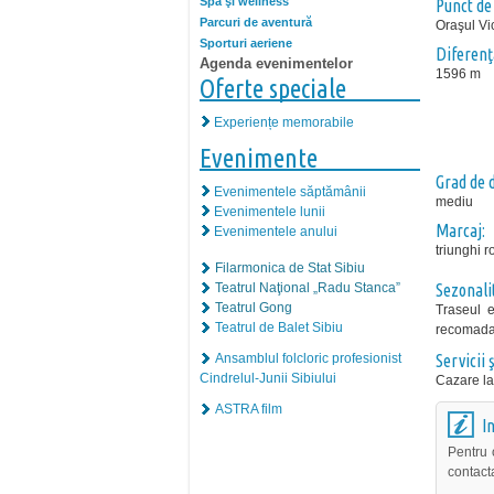
Spa şi wellness
Punct de
Parcuri de aventură
Oraşul Vi
Sporturi aeriene
Diferenţă
Agenda evenimentelor
1596 m
Oferte speciale
Experiențe memorabile
Evenimente
Grad de d
Evenimentele săptămânii
mediu
Evenimentele lunii
Marcaj:
Evenimentele anului
triunghi r
Filarmonica de Stat Sibiu
Teatrul Naţional „Radu Stanca”
Sezonali
Teatrul Gong
Traseul 
Teatrul de Balet Sibiu
recomadat
Ansamblul folcloric profesionist
Servicii ş
Cindrelul-Junii Sibiului
Cazare la
ASTRA film
I
Pentru 
contact