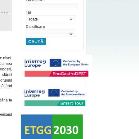
Localitate:
Tip
Toate
Clasificare
CAUTĂ
e nivel.
, Culmea
bosiţi,
e stânci
n drumul
 săltând
 până la
peisajul