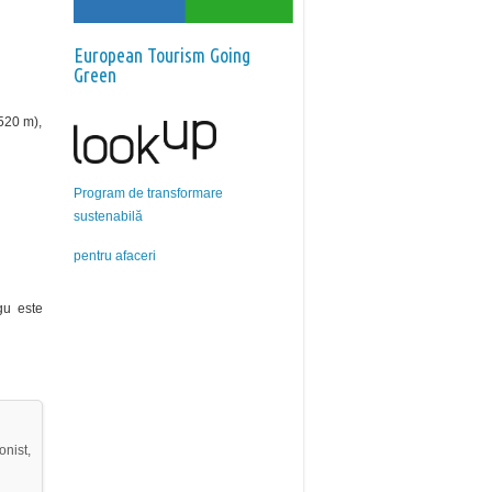
European Tourism Going
Green
520 m),
Program de transformare
sustenabilă
pentru afaceri
gu este
onist,