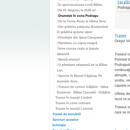
Localit
În spectaculoasa zonă Bâlea
Podrag
Pe Vf. Negoiu, la 2535 m!
Drumeţie în zona Podragu
De la Turnu Roşu la Vârful Suru
Din grădina palatului Brukenthal
în grădina golului alpin
Traseu
Privelişte din Şaua Cleopatrei
Oraşul Vi
Randevu cu capra neagră
Între crucea roşie şi banda
albastră
Traseul es
Pornind d
Merită efortul!
Podragulu
O plimbare relaxantă de la Bâlea
continuaţ
Lac.
abrupte, 
Sportiv în Munţii Făgăraş. Pe
vostru, ve
muntele Suru.
caprele n
Traseul de contur Glăjărie - Valea
Doamnei - Bâlea Cascadă - Glăjărie
Ultima de
Trasee în munţii Cindrel
lacul ce p
Trasee în zone colinare
Traseul e
Trasee în munții Lotrului
care se mo
Trasee de bicicletă
Sporturi acvatice
Echitaţie