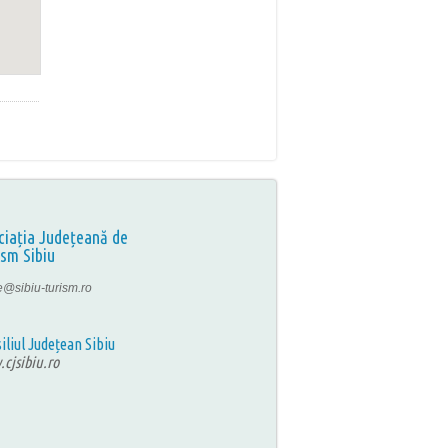
ciația Județeană de
ism Sibiu
ce@sibiu-turism.ro
iliul Județean Sibiu
cjsibiu.ro