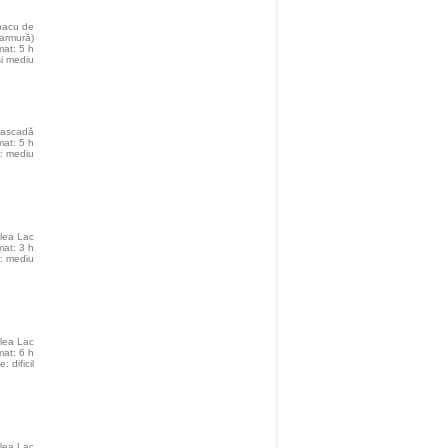
bacu de
armură)
mat: 5 h
şi mediu
Cascadă
mat: 5 h
e: mediu
lea Lac
mat: 3 h
e: mediu
lea Lac
mat: 6 h
: dificil
lea Lac