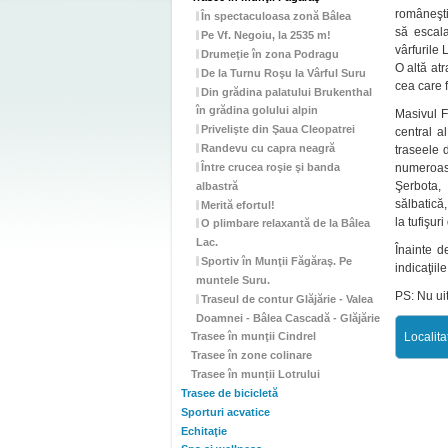
româneşt
În spectaculoasa zonă Bâlea
să escal
Pe Vf. Negoiu, la 2535 m!
vârfurile 
Drumeţie în zona Podragu
O altă at
De la Turnu Roşu la Vârful Suru
cea care f
Din grădina palatului Brukenthal
în grădina golului alpin
Masivul F
Privelişte din Şaua Cleopatrei
central a
Randevu cu capra neagră
traseele 
Între crucea roşie şi banda
numeroase
Şerbota,
albastră
sălbatică,
Merită efortul!
la tufişur
O plimbare relaxantă de la Bâlea
Lac.
Înainte d
Sportiv în Munţii Făgăraş. Pe
indicaţiile
muntele Suru.
PS: Nu uit
Traseul de contur Glăjărie - Valea
Doamnei - Bâlea Cascadă - Glăjărie
Localita
Trasee în munţii Cindrel
Trasee în zone colinare
Trasee în munții Lotrului
Trasee de bicicletă
Sporturi acvatice
Echitaţie