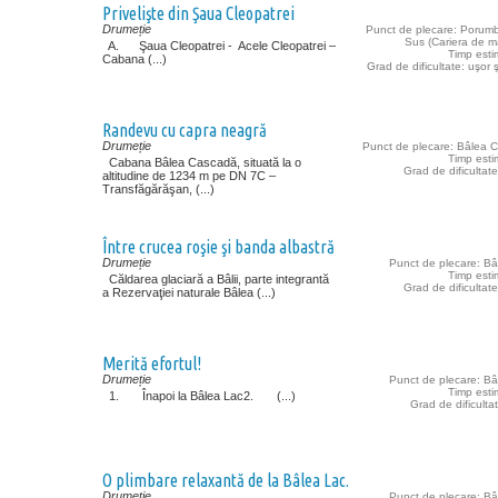
Privelişte din Şaua Cleopatrei
Drumeție
Punct de plecare: Porum
Sus (Cariera de m
A. Şaua Cleopatrei - Acele Cleopatrei –
Timp esti
Cabana (...)
Grad de dificultate: uşor 
Randevu cu capra neagră
Drumeție
Punct de plecare: Bâlea 
Timp esti
Cabana Bâlea Cascadă, situată la o
Grad de dificultat
altitudine de 1234 m pe DN 7C –
Transfăgărăşan, (...)
Între crucea roşie şi banda albastră
Drumeție
Punct de plecare: Bâ
Timp esti
Căldarea glaciară a Bâlii, parte integrantă
Grad de dificultat
a Rezervaţiei naturale Bâlea (...)
Merită efortul!
Drumeție
Punct de plecare: Bâ
Timp esti
1. Înapoi la Bâlea Lac2. (...)
Grad de dificultate
O plimbare relaxantă de la Bâlea Lac.
Drumeție
Punct de plecare: Bâ