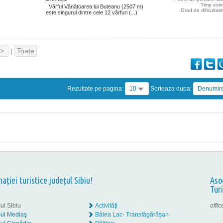
Timp esti
Vârful Vânătoarea lui Buteanu (2507 m)
Grad de dificultat
este singurul dintre cele 12 vârfuri (...)
>
|
Toate
Rezultate pe pagina:
10
Sorteaza dupa:
Denumir
nației turistice județul Sibiu!
Aso
Tur
ul Sibiu
Activităţi
offi
ul Mediaş
Bâlea Lac- Transfăgărășan