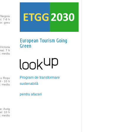
 Negoiu
t: 7-8 h
te: greu
European Tourism Going
Green
Victoria
mat: 7 h
e: mediu
Program de transformare
nu Roşu
9 - 10 h
sustenabilă
e: mediu
pentru afaceri
e: Avrig
at: 10 h
e: mediu