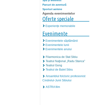
Spa şi wellness
Parcuri de aventură
Sporturi aeriene
Agenda evenimentelor
Oferte speciale
Experiențe memorabile
Evenimente
Evenimentele săptămânii
Evenimentele lunii
Evenimentele anului
Filarmonica de Stat Sibiu
Teatrul Naţional „Radu Stanca”
Teatrul Gong
Teatrul de Balet Sibiu
Ansamblul folcloric profesionist
Cindrelul-Junii Sibiului
ASTRA film