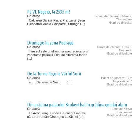
Pe Vf. Negoiu, la 2535 m!
Drumeție
Punct de plecare: Cabana
Timp estima
Căldarea Sărăţii, Piatra Prânzului, Şaua
Grad de dificulta
Cleopatrei, Acele Celopatrei, Strunga (...)
Drumeţie în zona Podragu
Drumeție
Punct de plecare: Oraşul 
Timp esti
Traseul este unul lung şi spectaculos prin
Grad de dificultat
varietatea peisajului dat de diferenţa foarte
(...)
De la Turnu Roşu la Vârful Suru
Drumeție
Punct de plecare: Tur
Timp estimat: 
a. Sebeşu de Susb. (...)
Grad de dificultat
Din grădina palatului Brukenthal în grădina golului alpin
Drumeție
Punct de plecar
Timp estim
La Avrig, oraşul unde s-a născut marele
Grad de dificultat
cărturar român Gheorghe Lazăr, și (...)