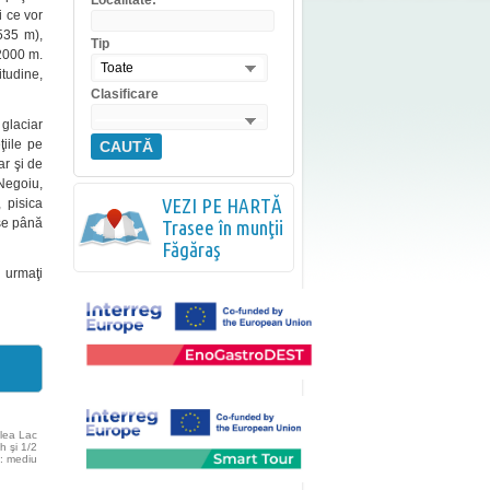
Localitate:
i ce vor
535 m),
Tip
 2000 m.
Toate
itudine,
Clasificare
 glaciar
ţiile pe
CAUTĂ
ar şi de
Negoiu,
VEZI PE HARTĂ
 pisica
ase până
Trasee în munţii
Făgăraş
 urmaţi
lea Lac
h şi 1/2
e: mediu