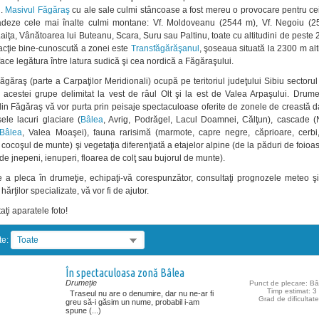
i.
Masivul Făgăraş
cu ale sale culmi stâncoase a fost mereu o provocare pentru ce
adeze cele mai înalte culmi montane: Vf. Moldoveanu (2544 m), Vf. Negoiu (2
Laiţa, Vânătoarea lui Buteanu, Scara, Suru sau Paltinu, toate cu altitudini de peste
racţie bine-cunoscută a zonei este
Transfăgărăşanul
, şoseaua situată la 2300 m alt
ace legătura între latura sudică şi cea nordică a Făgăraşului.
ăgăraş (parte a Carpaţilor Meridionali) ocupă pe teritoriul judeţului Sibiu sectorul
l acestei grupe delimitat la vest de râul Olt şi la est de Valea Arpaşului. Drume
din Făgăraş vă vor purta prin peisaje spectaculoase oferite de zonele de creastă d
le lacuri glaciare (
Bâlea
, Avrig, Podrăgel, Lacul Doamnei, Călţun), cascade (
Bâlea
, Valea Moaşei), fauna rarisimă (marmote, capre negre, căprioare, cerbi,
 cocoşul de munte) şi vegetaţia diferenţiată a etajelor alpine (de la păduri de foio
i de jnepeni, ienuperi, floarea de colţ sau bujorul de munte).
e a pleca în drumeţie, echipaţi-vă corespunzător, consultaţi prognozele meteo şi
 hărţilor specializate, vă vor fi de ajutor.
aţi aparatele foto!
te:
Toate
În spectaculoasa zonă Bâlea
Drumeție
Punct de plecare: Bâ
Timp estimat: 3 
Traseul nu are o denumire, dar nu ne-ar fi
Grad de dificultat
greu să-i găsim un nume, probabil i-am
spune (...)