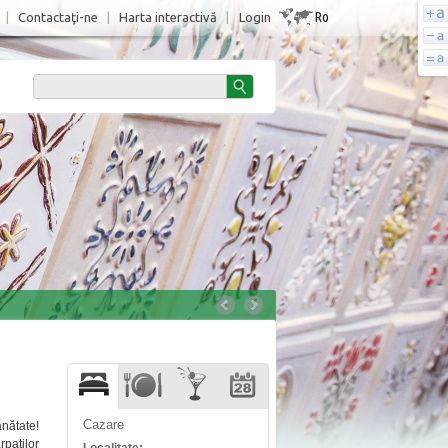
Ro
|
Contactaţi-ne
|
Harta interactivă
|
Login
Cazare
ănătate!
paţilor