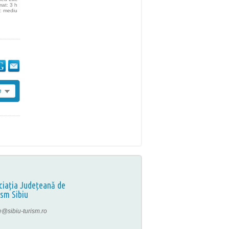
mat: 3 h
e: mediu
e
ciația Județeană de
ism Sibiu
ce@sibiu-turism.ro