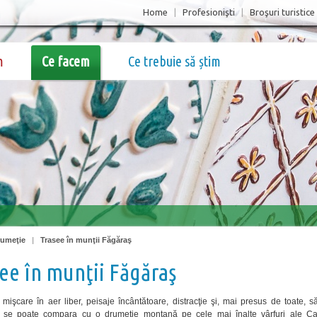
Home
|
Profesionişti
|
Broşuri turistice
m
Ce facem
Ce trebuie să știm
rumeţie
|
Trasee în munţii Făgăraş
ee în munţii Făgăraş
 mişcare în aer liber, peisaje încântătoare, distracţie şi, mai presus de toate, s
 se poate compara cu o drumeţie montană pe cele mai înalte vârfuri ale Car