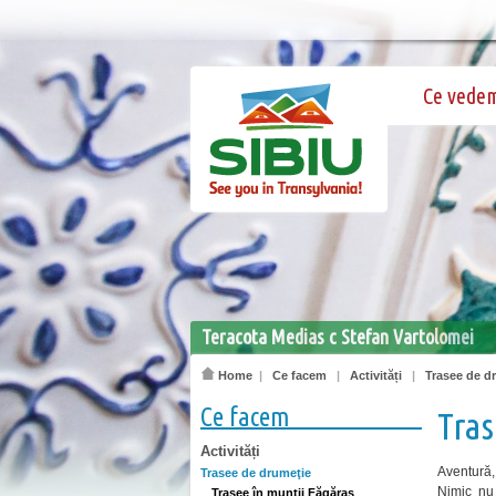
Ce vede
Teracota Medias c Stefan Vartolomei
Home
|
Ce facem
|
Activități
|
Trasee de d
Ce facem
Tras
Activități
Aventură,
Trasee de drumeţie
Nimic nu
Trasee în munţii Făgăraş