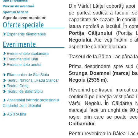
Spa şi wellness
Din Vârful Lăiţel coborâţi apo
Parcuri de aventură
pe partea sudică a lacului s
Sporturi aeriene
Agenda evenimentelor
capacitate de cazare, în condiţ
Oferte speciale
latura nordică a lacului. În con
Portiţa Călţunului
(Portiţa L
Experiențe memorabile
Negoiului.
Aici veţi întâlni o a
Evenimente
aspect de căldare glaciară.
Evenimentele săptămânii
Traseul de la Bâlea Lac până la 
Evenimentele lunii
Evenimentele anului
Prima desprindere spre sud (s
Strunga Doamnei
(marcaj b
Filarmonica de Stat Sibiu
Negoiu
(2535 m).
Teatrul Naţional „Radu Stanca”
Teatrul Gong
Revenind pe traseul marcat cu
Teatrul de Balet Sibiu
continuă pe direcţia vest până 
Ansamblul folcloric profesionist
Vârful Negoiu. În Căldarea N
Cindrelul-Junii Sibiului
marcajul face un unghi de 90 g
ASTRA film
roşie, prin care se poate tr
Ciobanului.
Pentru revenirea la Bâlea Lac s