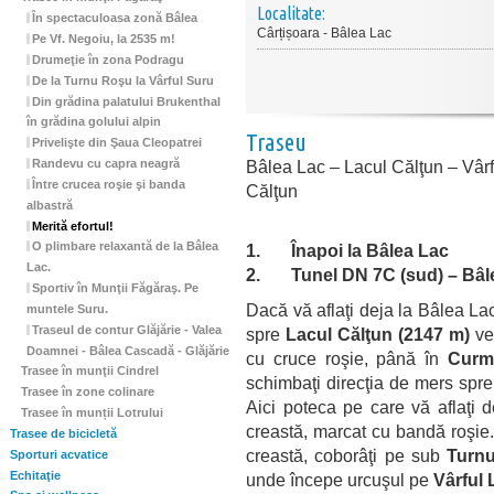
Localitate:
În spectaculoasa zonă Bâlea
Cârțișoara - Bâlea Lac
Pe Vf. Negoiu, la 2535 m!
Drumeţie în zona Podragu
De la Turnu Roşu la Vârful Suru
Din grădina palatului Brukenthal
în grădina golului alpin
Traseu
Privelişte din Şaua Cleopatrei
Bâlea Lac – Lacul Călţun – Vâr
Randevu cu capra neagră
Între crucea roşie şi banda
Călţun
albastră
Merită efortul!
O plimbare relaxantă de la Bâlea
1.
Înapoi la Bâlea Lac
Lac.
2.
Tunel DN 7C
(sud) – B
âl
Sportiv în Munţii Făgăraş. Pe
Dacă vă aflaţi deja la Bâlea Lac
muntele Suru.
Traseul de contur Glăjărie - Valea
spre
Lacul Călţun
(2147
m)
ve
Doamnei - Bâlea Cascadă - Glăjărie
cu cruce roşie, până în
Curmă
Trasee în munţii Cindrel
schimbaţi direcţia de mers spre
Trasee în zone colinare
Aici poteca pe care vă aflaţi d
Trasee în munții Lotrului
creastă, marcat cu bandă roşie.
Trasee de bicicletă
creastă, coborâţi pe sub
Turnu
Sporturi acvatice
Echitaţie
unde începe urcuşul pe
Vârful 