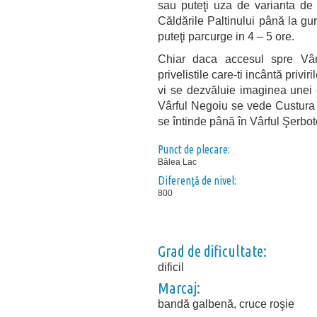
sau puteţi uza de varianta de 
Căldările Paltinului până la gu
puteţi parcurge in 4 – 5 ore.
Chiar daca accesul spre Vâr
privelistile care-ti incântă pri
vi se dezvăluie imaginea unei 
Vârful Negoiu se vede Custura S
se întinde până în Vârful Şerbot
Punct de plecare:
Bâlea Lac
Diferenţă de nivel:
800
Grad de dificultate:
dificil
Marcaj:
bandă galbenă, cruce roşie