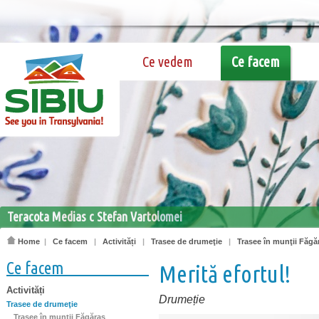
Ce vedem
Ce facem
Teracota Medias c Stefan Vartolomei
Home
|
Ce facem
|
Activități
|
Trasee de drumeţie
|
Trasee în munţii Făgă
Ce facem
Merită efortul!
Activități
Drumeție
Trasee de drumeţie
Trasee în munţii Făgăraş