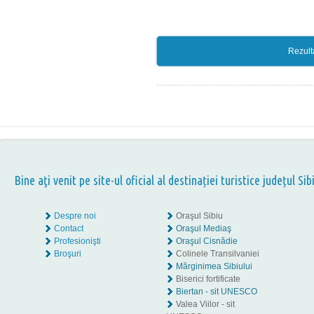
Rezult
Bine aţi venit pe site-ul oficial al destinației turistice județul Sib
Despre noi
Oraşul Sibiu
Contact
Oraşul Mediaş
Profesionişti
Oraşul Cisnădie
Broşuri
Colinele Transilvaniei
Mărginimea Sibiului
Biserici fortificate
Biertan - sit UNESCO
Valea Viilor - sit