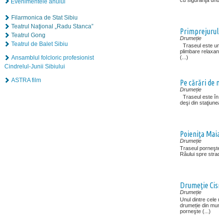
cu siguranţă unul
Evenimentele anului
Filarmonica de Stat Sibiu
Teatrul Naţional „Radu Stanca”
Primprejurul 
Teatrul Gong
Drumeție
Teatrul de Balet Sibiu
Traseul este unul
plimbare relaxant
Ansamblul folcloric profesionist
(...)
Cindrelul-Junii Sibiului
ASTRA film
Pe cărări de 
Drumeție
Traseul este în
deşi din staţiunea
Poieniţa Maia
Drumeție
Traseul porneşt
Râului spre strad
Drumeţie Cisn
Drumeție
Unul dintre cele 
drumeție din mun
porneşte (...)