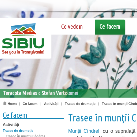
Ce vedem
Ce facem
Teracota Medias c Stefan Vartolomei
Home
|
Ce facem
|
Activități
|
Trasee de drumeţie
|
Trasee în munţii Cindr
Ce facem
Trasee în munţii C
Activități
Munţii Cindrel
, cu o suprafaţ
Trasee de drumeţie
Trasee în munţii Făgăraş