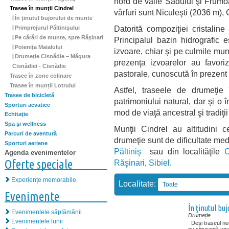
nord de văile Sadului şi Frumoa
Trasee în munţii Cindrel
vârfuri sunt Niculeşti (2036 m),
În ţinutul bujorului de munte
Datorită compoziţiei cristaline
Primprejurul Păltinişului
Pe cărări de munte, spre Răşinari
Principalul bazin hidrografic e
Poieniţa Maialului
izvoare, chiar şi pe culmile mun
Drumeţie Cisnădie – Măgura
prezenţa izvoarelor au favori
Cisnădiei - Cisnădie
pastorale, cunoscută în prezen
Trasee în zone colinare
Trasee în munții Lotrului
Astfel, traseele de drumeţie
Trasee de bicicletă
patrimoniului natural, dar şi o 
Sporturi acvatice
mod de viaţă ancestral şi tradiţi
Echitaţie
Spa şi wellness
Munţii Cindrel au altitudini 
Parcuri de aventură
drumeţie sunt de dificultate med
Sporturi aeriene
Păltiniş
sau din localităţile
C
Agenda evenimentelor
Oferte speciale
Răşinari
,
Sibiel
.
Experiențe memorabile
Localitate:
Toate
Evenimente
În ţinutul bu
Evenimentele săptămânii
Drumeție
Evenimentele lunii
Deşi traseul nece