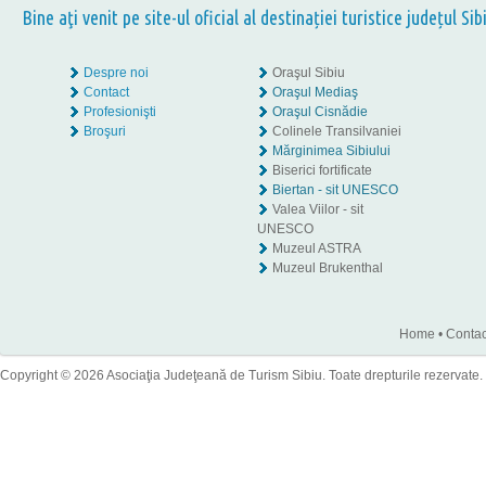
Bine aţi venit pe site-ul oficial al destinației turistice județul Sib
Despre noi
Oraşul Sibiu
Contact
Oraşul Mediaş
Profesionişti
Oraşul Cisnădie
Broşuri
Colinele Transilvaniei
Mărginimea Sibiului
Biserici fortificate
Biertan - sit UNESCO
Valea Viilor - sit
UNESCO
Muzeul ASTRA
Muzeul Brukenthal
Home
•
Contac
Copyright © 2026 Asociaţia Judeţeană de Turism Sibiu. Toate drepturile rezervate.