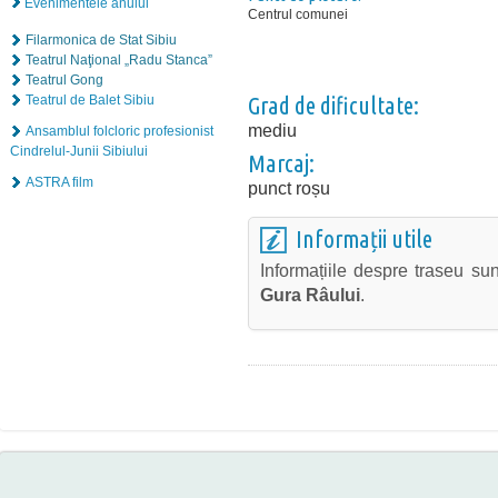
Evenimentele anului
Centrul comunei
Filarmonica de Stat Sibiu
Teatrul Naţional „Radu Stanca”
Teatrul Gong
Teatrul de Balet Sibiu
Grad de dificultate:
mediu
Ansamblul folcloric profesionist
Cindrelul-Junii Sibiului
Marcaj:
ASTRA film
punct roșu
Informații utile
Informațiile despre traseu su
Gura Râului
.