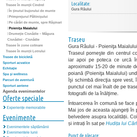
Localitate:
Trasee în munţii Cindrel
Gura Râului
În ţinutul bujorului de munte
Primprejurul Păltinişului
Pe cărări de munte, spre Răşinari
Poieniţa Maialului
Drumeţie Cisnădie – Măgura
Traseu
Cisnădiei - Cisnădie
Gura Râului - Poieniţa Maialulu
Trasee în zone colinare
Trasee în munții Lotrului
Traseul porneşte din centrul 
Trasee de bicicletă
iar apoi pe poteca ce urcă 
Sporturi acvatice
aproximativ 15-20 de minute de
Echitaţie
poiană (Poieniţa Maialului) un
Spa şi wellness
îşi schimbă direcţia spre vest,
Parcuri de aventură
Sporturi aeriene
punctul cel mai înalt de pe tra
Agenda evenimentelor
fotografii de la înălţime.
Oferte speciale
Întoarcerea în comună se face p
Experiențe memorabile
Mai jos de aceasta ajungeți în
Evenimente
belvedere asupra localității. Co
și intrați în sat pe
Hudița lui Căr
Evenimentele săptămânii
Evenimentele lunii
Punct de plecare: