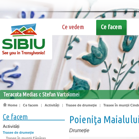
Ce vedem
Ce facem
Teracota Medias c Stefan Vartolomei
Home
|
Ce facem
|
Activități
|
Trasee de drumeţie
|
Trasee în munţii Cindr
Ce facem
Poieniţa Maialulu
Activități
Drumeție
Trasee de drumeţie
Trasee în munţii Făgăraş