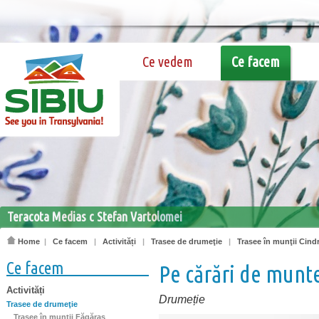
Ce vedem
Ce facem
Teracota Medias c Stefan Vartolomei
Home
|
Ce facem
|
Activități
|
Trasee de drumeţie
|
Trasee în munţii Cindr
Ce facem
Pe cărări de munte
Activități
Drumeție
Trasee de drumeţie
Trasee în munţii Făgăraş