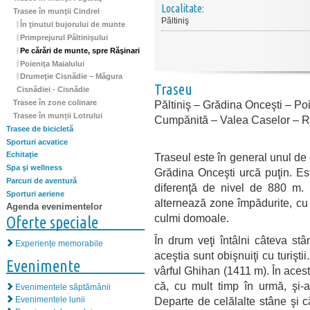
Localitate:
Trasee în munţii Cindrel
Păltiniş
În ţinutul bujorului de munte
Primprejurul Păltinişului
Pe cărări de munte, spre Răşinari
Poieniţa Maialului
Drumeţie Cisnădie – Măgura
Traseu
Cisnădiei - Cisnădie
Păltiniş – Grădina Onceşti – P
Trasee în zone colinare
Trasee în munții Lotrului
Cumpănită – Valea Caselor – R
Trasee de bicicletă
Sporturi acvatice
Echitaţie
Traseul este în general unul de
Spa şi wellness
Grădina Onceşti urcă puţin. Es
Parcuri de aventură
diferenţă de nivel de 880 m. P
Sporturi aeriene
alternează zone împădurite, cu 
Agenda evenimentelor
culmi domoale.
Oferte speciale
În drum veţi întâlni câteva stân
Experiențe memorabile
aceştia sunt obişnuiţi cu turişti
Evenimente
vârful Ghihan (1411 m). În aces
că, cu mult timp în urmă, şi-a
Evenimentele săptămânii
Evenimentele lunii
Departe de celălalte stâne şi că