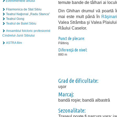
Evenimentele anului
temute bande de tâlhari ai locu
Filarmonica de Stat Sibiu
Din Ghihan drumul vă poartă î
Teatrul Naţional „Radu Stanca”
mai este mult până în
Răşinari
Teatrul Gong
Valea Strâmba şi Valea Plaiului
Teatrul de Balet Sibiu
Râului Caselor.
Ansamblul folcloric profesionist
Cindrelul-Junii Sibiului
Punct de plecare:
ASTRA film
Păltiniş
Diferenţă de nivel:
880 m
Grad de dificultate:
uşor
Marcaj:
bandă roşie; bandă albastră
Sezonalitate:
Traseul poate fi parcurs vara; i