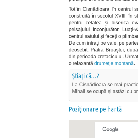
Tot în Cisnădioara, în centrul s
construită în secolul XVIII, în 
pentru cetatea şi biserica ev
peisajului înconjurător. Luaţi
centrul satului şi faceţi o plimb
De cum intraţi pe vale, pe part
deosebit: Piatra Broaştei, dup
din perioada cretacicului. Urma
o relaxantă
drumeţie montană
.
Știați că…?
La Cisnădioara se mai pract
Mihail se ocupă şi astăzi cu pr
Poziţionare pe hartă