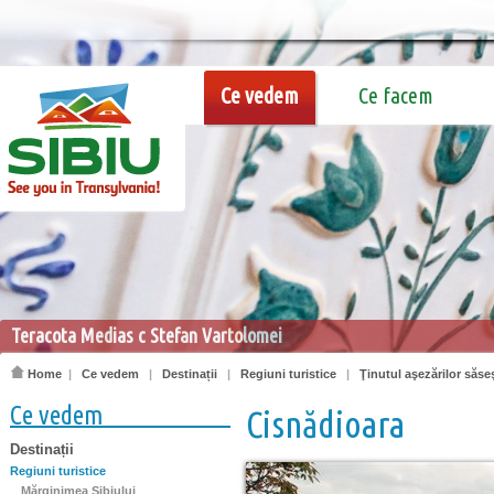
Ce vedem
Ce facem
Teracota Medias c Stefan Vartolomei
Home
|
Ce vedem
|
Destinații
|
Regiuni turistice
|
Ţinutul aşezărilor săseş
Ce vedem
Cisnădioara
Destinații
Regiuni turistice
Mărginimea Sibiului