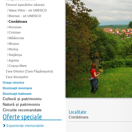
Ţinutul aşezărilor săseşti
Valea Viilor - sit UNESCO
Biertan - sit UNESCO
Cisnădioara
Hosman
Cristian
Mălâncrav
Moşna
Richiş
Stejărişu
Agnita
Copșa Mare
Ţara Oltului (Ţara Făgăraşului)
Ţara Secaşelor
Oraşe istorice
Destinaţii montane
Destinaţii balneare
Cultură și patrimoniu
Natură și patrimoniu
Circuite recomandate
Localitate:
Oferte speciale
Cisnădioara
Experiențe memorabile