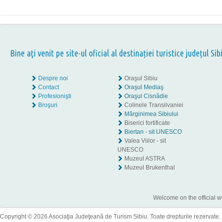
Bine aţi venit pe site-ul oficial al destinației turistice județul Sib
Despre noi
Oraşul Sibiu
Contact
Oraşul Mediaş
Profesionişti
Oraşul Cisnădie
Broşuri
Colinele Transilvaniei
Mărginimea Sibiului
Biserici fortificate
Biertan - sit UNESCO
Valea Viilor - sit
UNESCO
Muzeul ASTRA
Muzeul Brukenthal
Welcome on the official w
Copyright © 2026 Asociaţia Judeţeană de Turism Sibiu. Toate drepturile rezervate.