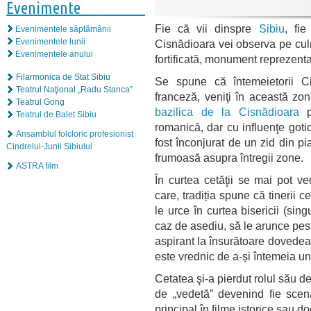
Evenimente
Fie că vii dinspre
Sibiu
, fi
Evenimentele săptămânii
Evenimentele lunii
Cisnădioara vei observa pe cul
Evenimentele anului
fortificată, monument reprezentat
Filarmonica de Stat Sibiu
Se spune că întemeietorii Cis
Teatrul Naţional „Radu Stanca”
franceză, veniţi în această zon
Teatrul Gong
bazilica de la Cisnădioara
pe
Teatrul de Balet Sibiu
romanică, dar cu influenţe gotic
Ansamblul folcloric profesionist
fost înconjurat de un zid din p
Cindrelul-Junii Sibiului
frumoasă asupra întregii zone.
ASTRA film
În curtea cetăţii se mai pot v
care, tradiția spune că tinerii 
le urce în curtea bisericii (sing
caz de asediu, să le arunce pest
aspirant la însurătoare dovedea în
este vrednic de a-și întemeia u
Cetatea şi-a pierdut rolul său d
de „vedetăˮ devenind fie scenă
principal în filme istorice sau 