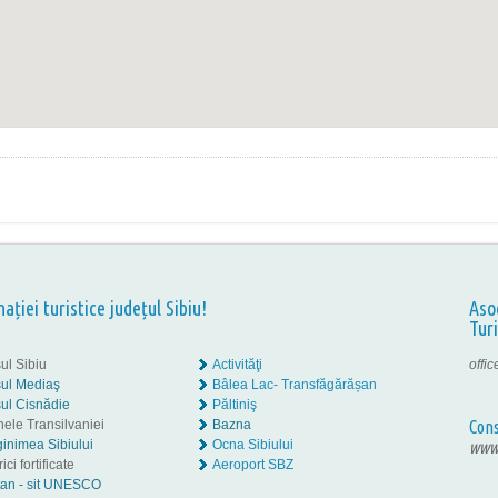
nației turistice județul Sibiu!
Aso
Tur
ul Sibiu
Activităţi
offi
ul Mediaş
Bâlea Lac- Transfăgărășan
ul Cisnădie
Păltiniş
nele Transilvaniei
Bazna
Cons
inimea Sibiului
Ocna Sibiului
www.
ici fortificate
Aeroport SBZ
tan - sit UNESCO