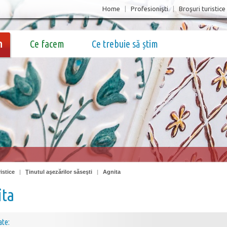
Home
|
Profesionişti
|
Broşuri turistice
m
Ce facem
Ce trebuie să știm
istice
|
Ţinutul aşezărilor săseşti
|
Agnita
ita
ate: