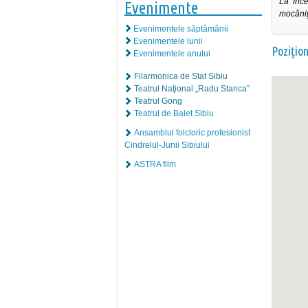
La înce
Evenimente
mocăniţ
Evenimentele săptămânii
Evenimentele lunii
Poziţio
Evenimentele anului
Filarmonica de Stat Sibiu
Teatrul Naţional „Radu Stanca”
Teatrul Gong
Teatrul de Balet Sibiu
Ansamblul folcloric profesionist
Cindrelul-Junii Sibiului
ASTRA film