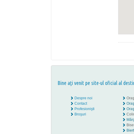
Bine aţi venit pe site-ul oficial al desti
Despre noi
Oraş
Contact
Oraş
Profesionişti
Oraş
Broşuri
Coli
Mărg
Biser
Bier