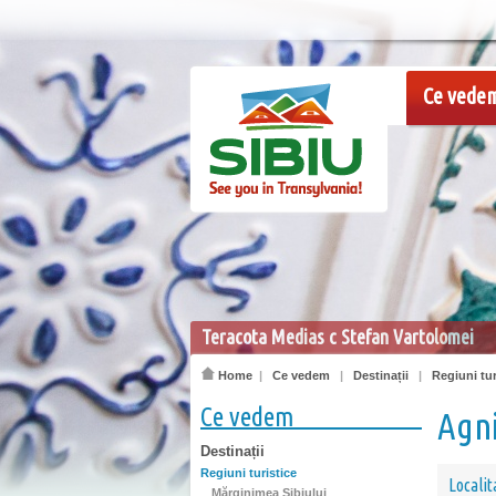
Ce vede
Teracota Medias c Stefan Vartolomei
Home
|
Ce vedem
|
Destinații
|
Regiuni tur
Ce vedem
Agn
Destinații
Regiuni turistice
Localit
Mărginimea Sibiului