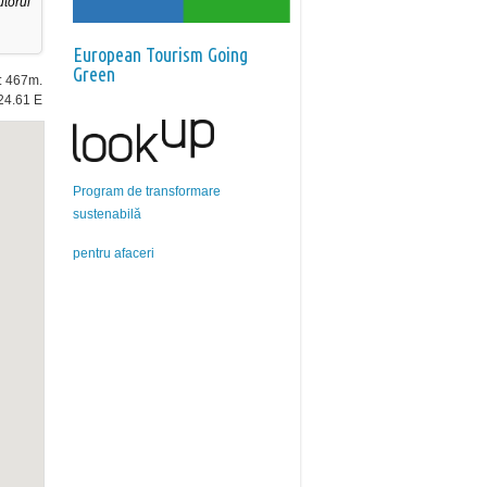
torul
European Tourism Going
Green
e: 467m.
24.61 E
Program de transformare
sustenabilă
pentru afaceri