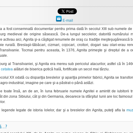
E-mail
ea a fost consemnată documentar pentru prima dată în secolul XIII sub numele d
burg medieval de origine săsească. De-a lungul secolelor, datorită numărului 
re activau aici, Agnita şi-a câştigat renumele de oraş cu tradiţie meşteşugărească 
e rurală. Breslaşii-tăbăcari, cizmari, cojocari, croitori, dogari sau olari-erau ren
Transilvanie. Tocmai pentru aceasta, în 1376, Agnita primeşte şi dreptul de a o
uale.
urg al Transilvaniei, şi Agnita era mereu sub pericolul atacurilor, astfel că în 146
ă
cetatea
alături de biserica gotică hală, fortificate un secol mai târziu.
ecolul XX odată cu dispariţia breslelor şi apariţia primelor fabrici, Agnita se transfor
agro-industrial, imagine pe care şi-a păstrat-o până astăzi.
e toate însă, an de an, în luna februarie numele Agnitei e amintit de iubitorii tra
ât din zona Sibiului, cât şi din Germania, deoarece la sfârşitul lunii are loc faimosul 
lor.
 legende legate de istoria lolelor, dar şi a breslelor din Agnita, puteţi afla la
muz
că…?