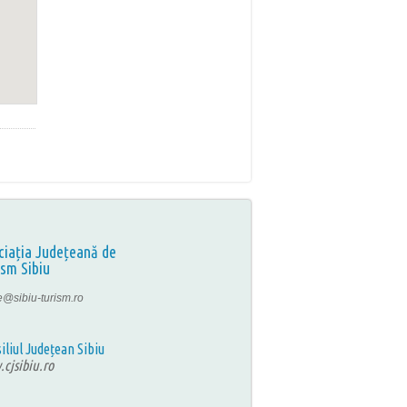
ciația Județeană de
ism Sibiu
ce@sibiu-turism.ro
iliul Județean Sibiu
cjsibiu.ro