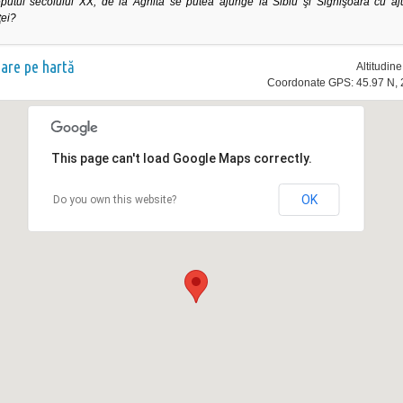
putul secolului XX, de la Agnita se putea ajunge la Sibiu şi Sighişoara cu aju
ei?
nare pe hartă
Altitudin
Coordonate GPS: 45.97 N, 
This page can't load Google Maps correctly.
OK
Do you own this website?