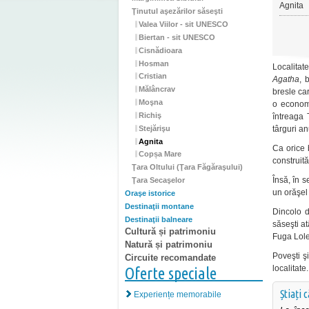
Agnita
Ţinutul aşezărilor săseşti
Valea Viilor - sit UNESCO
Biertan - sit UNESCO
Cisnădioara
Hosman
Localitat
Cristian
Agatha
, 
Mălâncrav
bresle ca
Moşna
o economi
Richiş
întreaga 
Stejărişu
târguri an
Agnita
Ca orice b
Copșa Mare
construit
Ţara Oltului (Ţara Făgăraşului)
Însă, în s
Ţara Secaşelor
un orăşel 
Oraşe istorice
Destinaţii montane
Dincolo d
Destinaţii balneare
săseşti at
Cultură și patrimoniu
Fuga Lole
Natură și patrimoniu
Poveşti şi
Circuite recomandate
localitate.
Oferte speciale
Știați 
Experiențe memorabile