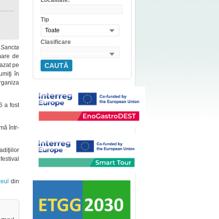
Localitate:
Tip
Toate
Clasificare
e
Sancta
mare de
bazat pe
CAUTĂ
umiţi în
rganiza
6 a fost
mă într-
diţiilor
festival
eul
din