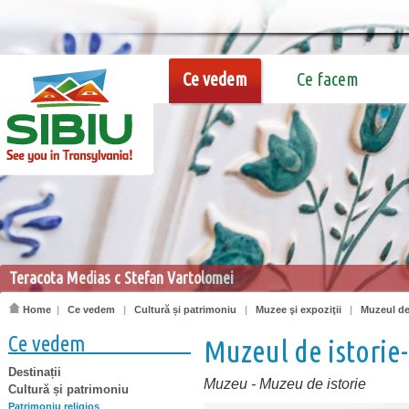
Ce vedem
Ce facem
Teracota Medias c Stefan Vartolomei
Home
|
Ce vedem
|
Cultură și patrimoniu
|
Muzee şi expoziţii
|
Muzeul de 
Ce vedem
Muzeul de istorie-
Destinații
Muzeu
-
Muzeu de istorie
Cultură și patrimoniu
Patrimoniu religios