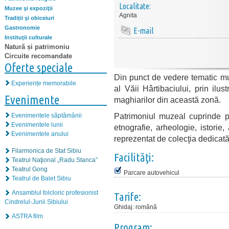
Localitate:
Muzee şi expoziţii
Agnita
Tradiţii şi obiceiuri
Gastronomie
E-mail
Instituţii culturale
Natură și patrimoniu
Circuite recomandate
Oferte speciale
Din punct de vedere tematic mu
Experiențe memorabile
al Văii Hârtibaciului, prin ilus
Evenimente
maghiarilor din această zonă.
Patrimoniul muzeal cuprinde p
Evenimentele săptămânii
Evenimentele lunii
etnografie, arheologie, istorie, 
Evenimentele anului
reprezentat de colecţia dedicat
Filarmonica de Stat Sibiu
Facilităţi:
Teatrul Naţional „Radu Stanca”
Teatrul Gong
Parcare autovehicul
Teatrul de Balet Sibiu
Ansamblul folcloric profesionist
Tarife:
Cindrelul-Junii Sibiului
Ghidaj
:
română
ASTRA film
Program: