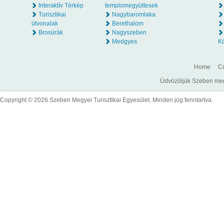
Interaktív Térkép
templomegyüttesek
Turisztikai
Nagybaromlaka
útvonalak
Berethalom
Brosúrák
Nagyszeben
Medgyes
K
Home
Co
Üdvözöljük Szeben megye
Copyright © 2026 Szeben Megyei Turisztikai Egyesület. Minden jog fenntartva.