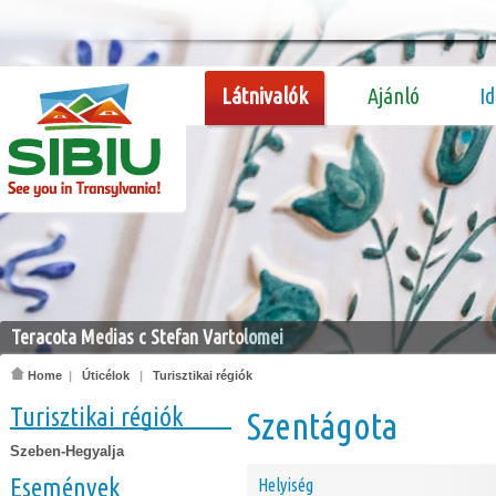
Látnivalók
Ajánló
I
Teracota Medias c Stefan Vartolomei
Home
|
Úticélok
|
Turisztikai régiók
Turisztikai régiók
Szentágota
Szeben-Hegyalja
Események
Helyiség