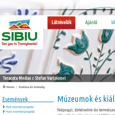
Látnivalók
Ajánló
I
Teracota Medias c Stefan Vartolomei
Home
|
Kultúra és örökség
Múzeumok és kiál
Események
Heti eseménynaptár
Néprajzi, történelmi és termés
Havi eseménynaptár