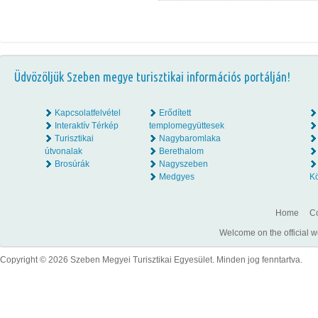
Üdvözöljük Szeben megye turisztikai információs portálján!
Kapcsolatfelvétel
Erődített
Interaktív Térkép
templomegyüttesek
Turisztikai
Nagybaromlaka
útvonalak
Berethalom
Brosúrák
Nagyszeben
Medgyes
K
Home
Co
Welcome on the official w
Copyright © 2026 Szeben Megyei Turisztikai Egyesület. Minden jog fenntartva.