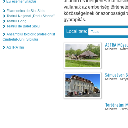
állandó és ideiglenes kiállításo
Évi eseménynaptár
vallanak az emberiség történeté
Filarmonica de Stat Sibiu
közösségeinek önazonosságáró
Teatrul Naţional „Radu Stanca”
gyarapítás.
Teatrul Gong
Teatrul de Balet Sibiu
Localitate:
Toate
Ansamblul folcloric profesionist
Cindrelul-Junii Sibiului
ASTRA Múze
ASTRA film
Múzeum
- Népr
Sámuel von 
Múzeum
- Szép
Történelmi 
Múzeum
- Tört