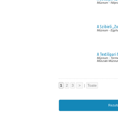
Múzeum
- Népr
A Szibieli „
Múzeum
- Egyh
A Textilipar
Múzeum
- Term
Műszaki Múzeu
1
2
3
>
|
Toate
Rezult