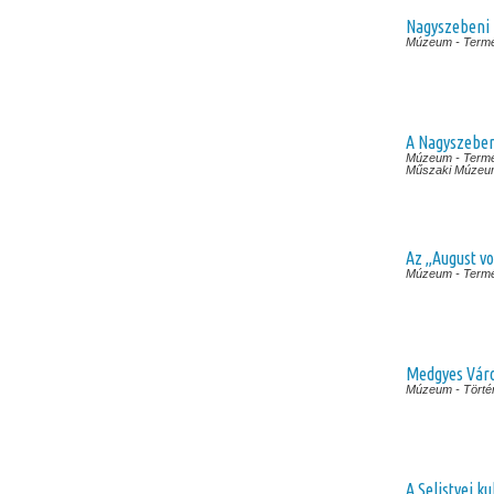
Nagyszebeni
Múzeum
- Term
A Nagyszeben
Múzeum
- Term
Műszaki Múzeu
Az „August v
Múzeum
- Term
Medgyes Vár
Múzeum
- Tört
A Selistyei 