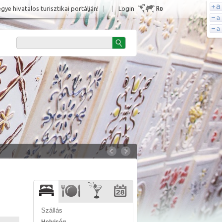
Ro
e hivatalos turisztikai portálján!
|
|
Login
Szállás