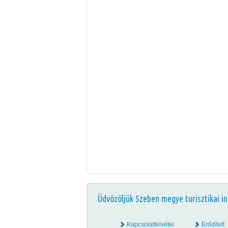
Üdvözöljük Szeben megye turisztikai in
Kapcsolatfelvétel
Erődített