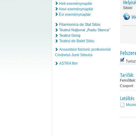
Helyis
Heti eseménynaptár
Sibiel
Havi eseménynaptár
Évi eseménynaptár
We
Filarmonica de Stat Sibiu
Teatrul Naţional „Radu Stanca”
Teatrul Gong
Teatrul de Balet Sibiu
Ansamblul folcloric profesionist
Felszer
Cindrelul-Junii Sibiului
Turisz
ASTRA film
Tarifák:
Felnőttek:
Csoport:
Letöltés
Muzeu