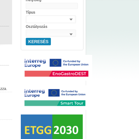
Helyiség
Típus
Osztályozás
KERESÉS
azza.