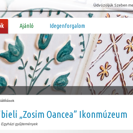
Üdvözöljük Szeben megy
ók
Ajánló
Idegenforgalom
állítások
zibieli „Zosim Oancea” Ikonmúzeum
-
Egyházi gyűjtemények