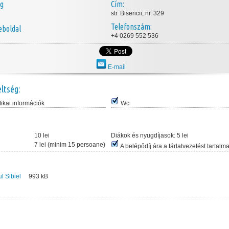
ég
Cím:
str. Bisericii, nr. 329
Telefonszám:
boldal
+4 0269 552 536
E-mail
eltség:
tikai információk
Wc
10 lei
Diákok és nyugdíjasok:
5 lei
7 lei (minim 15 persoane)
A belépődíj ára a tárlatvezetést tartalm
l Sibiel
993
kB