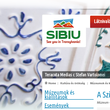
Látnival
Teracota Medias c Stefan Vartolomei
Home
|
Kultúra és örökség
|
Múzeumok és ki
Múzeumok és
A S
kiállítások
Múzeum
Események