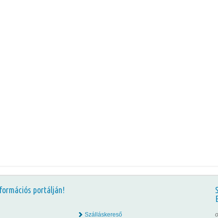
formációs portálján!
Szálláskereső
o