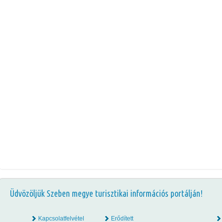
Üdvözöljük Szeben megye turisztikai információs portálján!
Kapcsolatfelvétel
Erődített