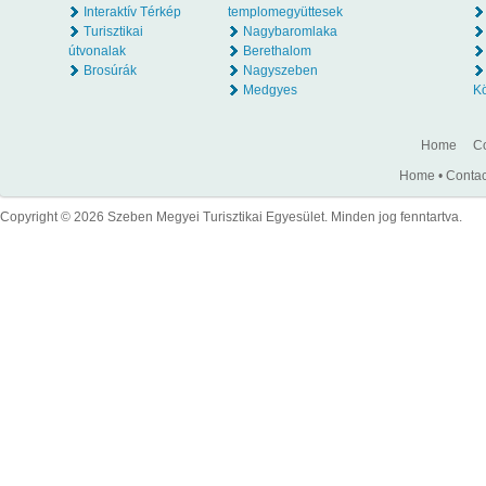
Interaktív Térkép
templomegyüttesek
Turisztikai
Nagybaromlaka
útvonalak
Berethalom
Brosúrák
Nagyszeben
Medgyes
K
Home
Co
Home
•
Contac
Copyright © 2026 Szeben Megyei Turisztikai Egyesület. Minden jog fenntartva.