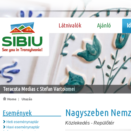
Látnivalók
Ajánló
I
Teracota Medias c Stefan Vartolomei
Home
|
Utazás
Nagyszeben Nemze
Események
Heti eseménynaptár
Közlekedés
-
Repülőtér
Havi eseménynaptár