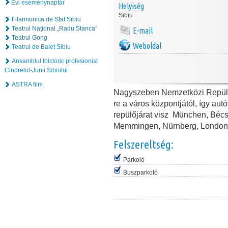
Évi eseménynaptár
Helyiség
Sibiu
Filarmonica de Stat Sibiu
Teatrul Naţional „Radu Stanca”
E-mail
Teatrul Gong
Weboldal
Teatrul de Balet Sibiu
Ansamblul folcloric profesionist
Cindrelul-Junii Sibiului
ASTRA film
Nagyszeben Nemzetközi Repülőte
re a város központjától, így aut
repülőjárat visz
München, Bécs, 
Memmingen, Nürnberg, London 
Felszereltség:
Parkoló
Buszparkoló