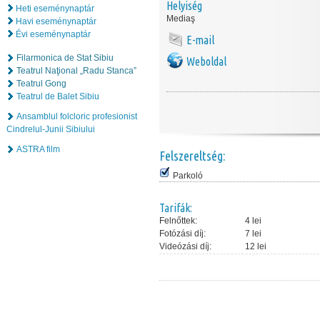
Helyiség
Heti eseménynaptár
Mediaş
Havi eseménynaptár
Évi eseménynaptár
E-mail
Filarmonica de Stat Sibiu
Weboldal
Teatrul Naţional „Radu Stanca”
Teatrul Gong
Teatrul de Balet Sibiu
Ansamblul folcloric profesionist
Cindrelul-Junii Sibiului
ASTRA film
Felszereltség:
Parkoló
Tarifák:
Felnőttek:
4 lei
Fotózási díj:
7 lei
Videózási díj:
12 lei