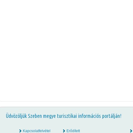
Üdvözöljük Szeben megye turisztikai információs portálján!
Kapcsolatfelvétel
Erődített