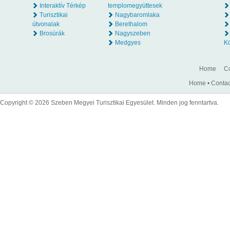
Interaktív Térkép
templomegyüttesek
Turisztikai
Nagybaromlaka
útvonalak
Berethalom
Brosúrák
Nagyszeben
Medgyes
K
Home
Co
Home
•
Contac
Copyright © 2026 Szeben Megyei Turisztikai Egyesület. Minden jog fenntartva.