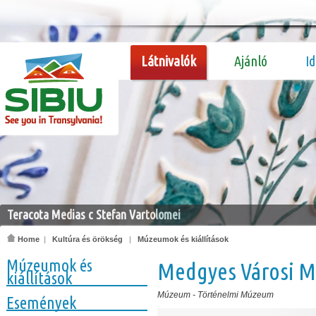
Látnivalók
Ajánló
I
Teracota Medias c Stefan Vartolomei
Home
|
Kultúra és örökség
|
Múzeumok és kiállítások
Múzeumok és
Medgyes Városi 
kiállítások
Múzeum
-
Történelmi Múzeum
Események