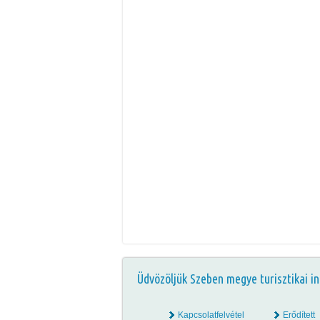
Üdvözöljük Szeben megye turisztikai in
Kapcsolatfelvétel
Erődített