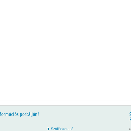
formációs portálján!
Szálláskereső
o