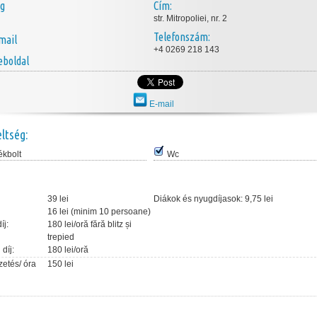
ég
Cím:
str. Mitropoliei, nr. 2
Telefonszám:
mail
+4 0269 218 143
boldal
E-mail
eltség:
ékbolt
Wc
39 lei
Diákok és nyugdíjasok:
9,75 lei
16 lei (minim 10 persoane)
íj:
180 lei/oră fără blitz și
trepied
díj:
180 lei/oră
etés/ óra
150 lei