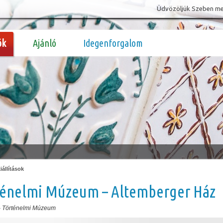
Üdvözöljük Szeben megy
ók
Ajánló
Idegenforgalom
állítások
ténelmi Múzeum – Altemberger Ház
-
Történelmi Múzeum