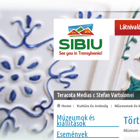
Látnival
Teracota Medias c Stefan Vartolomei
Home
|
Kultúra és örökség
|
Múzeumok és ki
Múzeumok és
Tör
kiállítások
Múzeum
Események