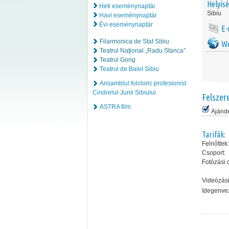
Helyis
Heti eseménynaptár
Sibiu
Havi eseménynaptár
Évi eseménynaptár
E-
Filarmonica de Stat Sibiu
We
Teatrul Naţional „Radu Stanca”
Teatrul Gong
Teatrul de Balet Sibiu
Ansamblul folcloric profesionist
Cindrelul-Junii Sibiului
Felszer
ASTRA film
Ajánd
Tarifák:
Felnőttek:
Csoport:
Fotózási d
Videózási 
Idegenvez