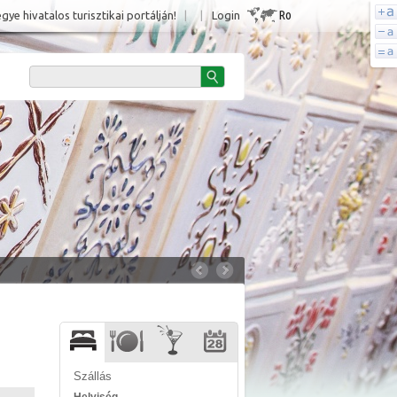
Ro
e hivatalos turisztikai portálján!
|
|
Login
Szállás