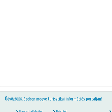
Üdvözöljük Szeben megye turisztikai információs portálján!
Kapcsolatfelvétel
Erődített