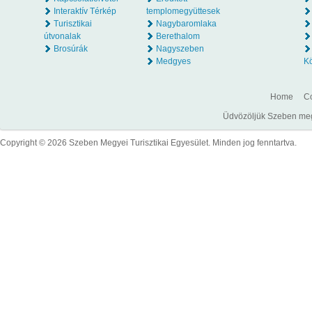
Interaktív Térkép
templomegyüttesek
Turisztikai
Nagybaromlaka
útvonalak
Berethalom
Brosúrák
Nagyszeben
Medgyes
K
Home
Co
Üdvözöljük Szeben megye
Copyright © 2026 Szeben Megyei Turisztikai Egyesület. Minden jog fenntartva.