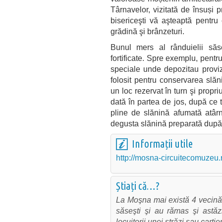
Târnavelor, vizitată de însuși pr
bisericeşti vă aşteaptă pentru
grădină şi brânzeturi.
Bunul mers al rânduielii săse
fortificate. Spre exemplu, pentru
speciale unde depozitau provizi
folosit pentru conservarea slăn
un loc rezervat în turn şi propr
dată în partea de jos, după ce t
pline de slănină afumată atârn
degusta slănină preparată după
Informații utile
http://mosna-circuitecomuzeu.
Știați că…?
La Moşna mai există 4 vecinătă
săseşti şi au rămas şi astăz
locuitorii unei străzi sau cartie