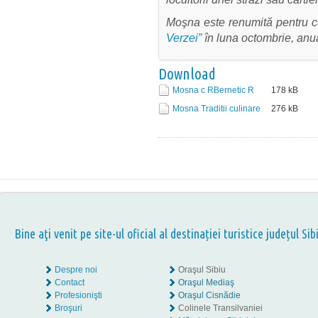
Moşna este renumită pentru cu
Verzei”
în luna octombrie, anua
Download
Mosna c RBernetic R
178
kB
Mosna Traditii culinare
276
kB
Bine aţi venit pe site-ul oficial al destinației turistice județul Sib
Despre noi
Oraşul Sibiu
Contact
Oraşul Mediaş
Profesionişti
Oraşul Cisnădie
Broşuri
Colinele Transilvaniei