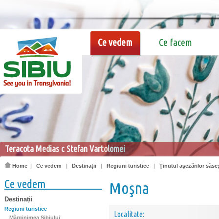
Ce vedem
Ce facem
Teracota Medias c Stefan Vartolomei
Home
|
Ce vedem
|
Destinații
|
Regiuni turistice
|
Ţinutul aşezărilor săseş
Ce vedem
Moşna
Destinații
Regiuni turistice
Localitate:
Mărginimea Sibiului