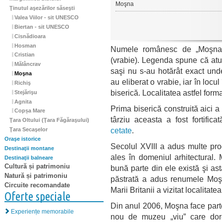
Moşna
Ţinutul aşezărilor săseşti
Valea Viilor - sit UNESCO
Biertan - sit UNESCO
Cisnădioara
Hosman
Numele românesc de „Moşna”
Cristian
(vrabie). Legenda spune că atun
Mălâncrav
saşi nu s-au hotărât exact unde
Moşna
au eliberat o vrabie, iar în loc
Richiş
biserică. Localitatea astfel form
Stejărişu
Agnita
Prima biserică construită aici a
Copșa Mare
târziu aceasta a fost fortific
Ţara Oltului (Ţara Făgăraşului)
cetate
.
Ţara Secaşelor
Oraşe istorice
Secolul XVIII a adus multe pro
Destinaţii montane
ales în domeniul arhitectural. 
Destinaţii balneare
Cultură și patrimoniu
bună parte din ele există şi ast
Natură și patrimoniu
păstrată a adus renumele Moşne
Circuite recomandate
Marii Britanii a vizitat localitatea
Oferte speciale
Din anul 2006, Moşna face par
Experiențe memorabile
nou de muzeu „viu” care dore