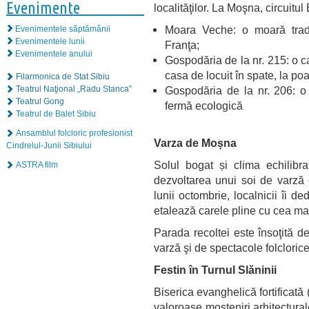
Evenimente
localităţilor. La Moşna, circuit
Moara Veche: o moară tradiţ
Evenimentele săptămânii
Evenimentele lunii
Franţa;
Evenimentele anului
Gospodăria de la nr. 215: o c
casa de locuit în spate, la poa
Filarmonica de Stat Sibiu
Gospodăria de la nr. 206: 
Teatrul Naţional „Radu Stanca”
Teatrul Gong
fermă ecologică
Teatrul de Balet Sibiu
Ansamblul folcloric profesionist
Varza de Moșna
Cindrelul-Junii Sibiului
Solul bogat și clima echilibra
ASTRA film
dezvoltarea unui soi de varză c
lunii octombrie, localnicii îi de
etalează carele pline cu cea ma
Parada recoltei este însoţită d
varză şi de spectacole folcloric
Festin în Turnul Slăninii
Biserica evanghelică fortificată
valoroase moșteniri arhitecturale