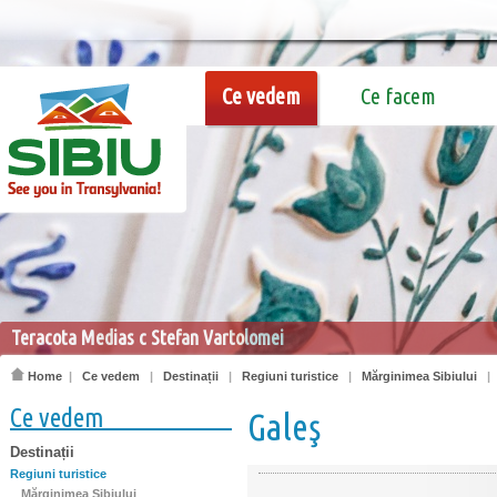
Ce vedem
Ce facem
Teracota Medias c Stefan Vartolomei
Home
|
Ce vedem
|
Destinații
|
Regiuni turistice
|
Mărginimea Sibiului
Ce vedem
Galeş
Destinații
Regiuni turistice
Mărginimea Sibiului