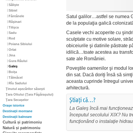
Sălişte
Sibiel
Satul galilor…astfel se numea 
Fântânele
Răşinari
de la populaţia galică coloniza
Tilişca
Casele vechi acoperite cu şindri
Sadu
sculptate cu motive solare, străd
Rod
Poiana Sibiului
obiceiurile şi datinile păstrate 
Orlat
idilică…toate acestea au transf
Jina
sate ale României.
Gura Râului
Galeş
Poveştile oamenilor şi modul lo
Boiţa
din sat. Dacă doriţi însă să simţ
Tălmăcel
aceasta cuprinde întregul univers
Rîu Sadului
arhitectură.
Ţinutul aşezărilor săseşti
Ţara Oltului (Ţara Făgăraşului)
Știați că…?
Ţara Secaşelor
Oraşe istorice
La Galeş încă mai funcţionea
Destinaţii montane
începutul secolului XIX? Nu tr
Destinaţii balneare
funcţionând o instalaţie hidrau
Cultură și patrimoniu
Natură și patrimoniu