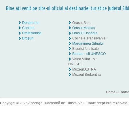
Bine aţi venit pe site-ul oficial al destinației turistice județul Sib
Despre noi
Oraşul Sibiu
Contact
Oraşul Mediaş
Profesionişti
Oraşul Cisnădie
Broşuri
Colinele Transilvaniei
Mărginimea Sibiului
Biserici fortificate
Biertan - sit UNESCO
Valea Viilor - sit
UNESCO
Muzeul ASTRA
Muzeul Brukenthal
Home
•
Contac
Copyright © 2026 Asociaţia Judeţeană de Turism Sibiu. Toate drepturile rezervate.