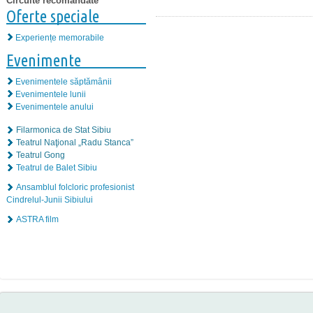
Circuite recomandate
Oferte speciale
Experiențe memorabile
Evenimente
Evenimentele săptămânii
Evenimentele lunii
Evenimentele anului
Filarmonica de Stat Sibiu
Teatrul Naţional „Radu Stanca”
Teatrul Gong
Teatrul de Balet Sibiu
Ansamblul folcloric profesionist
Cindrelul-Junii Sibiului
ASTRA film