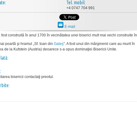
ate:
Tel. mobil:
+4 0747 704 991
E-mail
 fost construită în anul 1700 în vecinătatea unei biserici mult mai vechi construite î
ai poartă şi hramul „Sf. Ioan din
Galeş
ˮ. A fost unul din mărginenii care au murit în
ea de la Kufstein (Austria) deoarece s-a opus dominaţiei Bisericii Unite.
lată:
:
itarea bisericii contactaţi preotul.
rbite: