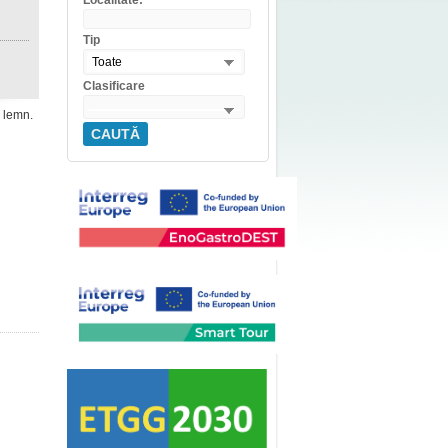
Localitate:
Tip
Toate
Clasificare
n lemn.
CAUTĂ