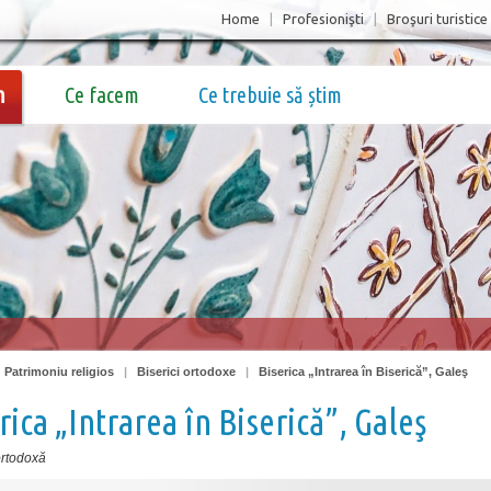
Home
|
Profesionişti
|
Broşuri turistice
m
Ce facem
Ce trebuie să știm
|
Patrimoniu religios
|
Biserici ortodoxe
|
Biserica „Intrarea în Biserică”, Galeş
rica „Intrarea în Biserică”, Galeş
ortodoxă