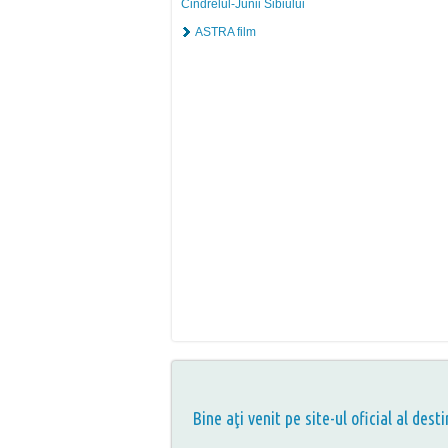
Cindrelul-Junii Sibiului
ASTRA film
Bine aţi venit pe site-ul oficial al desti