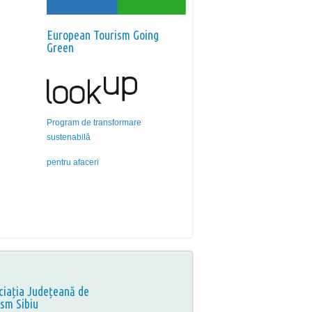
European Tourism Going
Green
Program de transformare
sustenabilă
pentru afaceri
ciația Județeană de
ism Sibiu