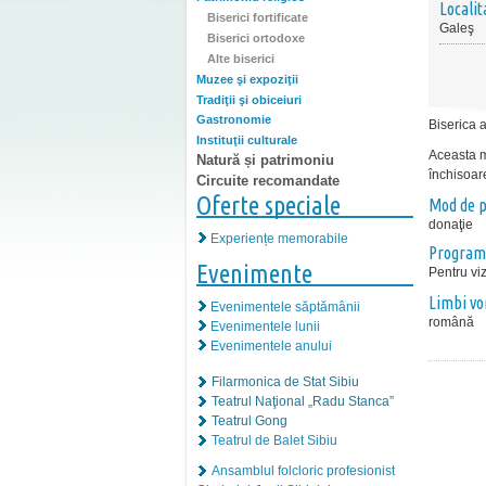
Localit
Biserici fortificate
Galeş
Biserici ortodoxe
Alte biserici
Muzee şi expoziţii
Tradiţii şi obiceiuri
Gastronomie
Biserica a
Instituţii culturale
Aceasta m
Natură și patrimoniu
închisoar
Circuite recomandate
Oferte speciale
Mod de p
donaţie
Experiențe memorabile
Program
Evenimente
Pentru viz
Limbi vo
Evenimentele săptămânii
română
Evenimentele lunii
Evenimentele anului
Filarmonica de Stat Sibiu
Teatrul Naţional „Radu Stanca”
Teatrul Gong
Teatrul de Balet Sibiu
Ansamblul folcloric profesionist