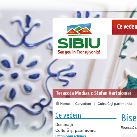
Ce vede
Teracota Medias c Stefan Vartolomei
Home
|
Ce vedem
|
Cultură și patrimoniu
Ce vedem
Bise
Destinații
Biserică 
Cultură și patrimoniu
Patrimoniu religios