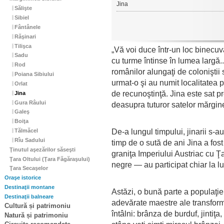
Jina
Sălişte
Sibiel
Fântânele
Răşinari
Tilişca
„Vă voi duce într-un loc binecuvân
Sadu
cu turme întinse în lumea largă..
Rod
românilor alungaţi de coloniştii
Poiana Sibiului
urmat-o şi au numit localitatea 
Orlat
de recunoştinţă. Jina este sat pr
Jina
Gura Râului
deasupra tuturor satelor mărgin
Galeş
Boiţa
De-a lungul timpului, jinarii s-a
Tălmăcel
Rîu Sadului
timp de o sută de ani Jina a fos
Ţinutul aşezărilor săseşti
graniţa Imperiului Austriac cu 
Ţara Oltului (Ţara Făgăraşului)
negre — au participat chiar la lu
Ţara Secaşelor
Oraşe istorice
Destinaţii montane
Astăzi, o bună parte a populaţie
Destinaţii balneare
adevărate maestre ale transformăr
Cultură și patrimoniu
întâlni: brânza de burduf, jinti
Natură și patrimoniu