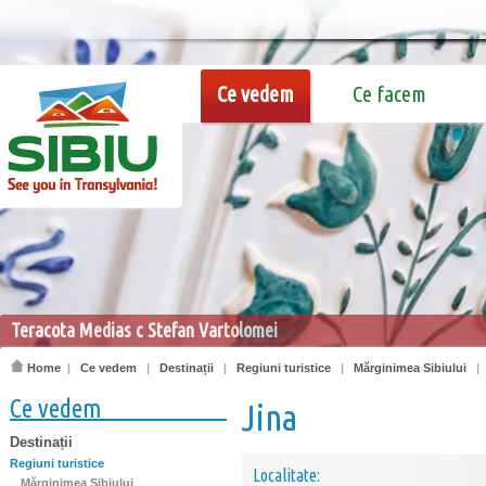
Ce vedem
Ce facem
Teracota Medias c Stefan Vartolomei
Home
|
Ce vedem
|
Destinații
|
Regiuni turistice
|
Mărginimea Sibiului
Ce vedem
Jina
Destinații
Regiuni turistice
Localitate:
Mărginimea Sibiului