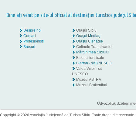
Bine aţi venit pe site-ul oficial al destinației turistice județul Sib
Despre noi
Oraşul Sibiu
Contact
Oraşul Mediaş
Profesionişti
Oraşul Cisnădie
Broşuri
Colinele Transilvaniei
Mărginimea Sibiului
Biserici fortificate
Biertan - sit UNESCO
Valea Viilor - sit
UNESCO
Muzeul ASTRA
Muzeul Brukenthal
Üdvözöljük Szeben megye
Copyright © 2026 Asociaţia Judeţeană de Turism Sibiu. Toate drepturile rezervate.