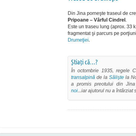
Din Jina porneşte traseul de cr
Pripoane – Vârful Cindrel
.
Este un traseu lung (aprox. 33 k
fragmentat şi parcurs pe porţiun
Drumeţiei
.
Știați că…?
În octombrie 1935, regele C
transalpină
de la
Sălişte
la No
a promis preotului din Jina
noi
...iar ajutorul nu a întârziat