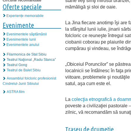
stâne veţi simţi mirosul brânzei,
Circuite recomandate
Oferte speciale
mămăligă şi sloi de oaie.
Experiențe memorabile
La Jina fiecare anotimp îşi are 
Evenimente
la sfârşitul lunii iulie, jinarii să
Evenimentele săptămânii
folcloric ce reuneşte întregul s
Evenimentele lunii
ciobanii coborau pe plaiurile din
Evenimentele anului
cumpărau şi vindeau, se îndrăg
Filarmonica de Stat Sibiu
Teatrul Naţional „Radu Stanca”
„Obiceiul Poruncilor” se păstrea
Teatrul Gong
localnicii se întâlnesc în faţa p
Teatrul de Balet Sibiu
viitoare, problemele şi noutăţil
Ansamblul folcloric profesionist
satul, aşa cum este el.
Cindrelul-Junii Sibiului
ASTRA film
La
colecţia etnografică a doamn
poveste a civilizaţiei pastoral
zilnic, vă recomandăm să sunaţi
Traseu de drumeţie