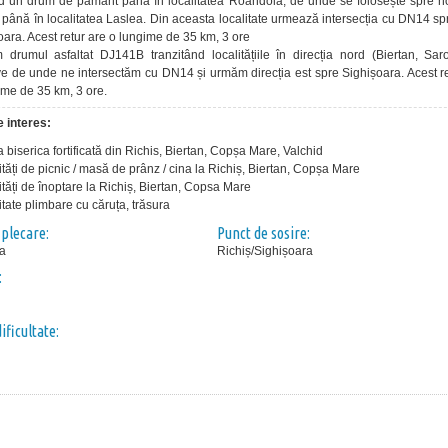
 un drum de pământ până în localitatea Roandola, de unde se folosește spre no
până în localitatea Laslea. Din aceasta localitate urmează intersecția cu DN14 sp
oara. Acest retur are o lungime de 35 km, 3 ore
drumul asfaltat DJ141B tranzitând localitățiile în direcția nord (Biertan, Sar
e de unde ne intersectăm cu DN14 și urmăm direcția est spre Sighișoara. Acest re
ime de 35 km, 3 ore.
 interes:
la biserica fortificată din Richis, Biertan, Copșa Mare, Valchid
ități de picnic / masă de prânz / cina la Richiș, Biertan, Copșa Mare
ități de înoptare la Richiș, Biertan, Copsa Mare
itate plimbare cu căruța, trăsura
 plecare:
Punct de sosire:
ra
Richiș/Sighișoara
:
ificultate: