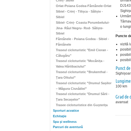
urmând
Crinț- Sibiel
DJ143 
Orlat-Poiana Godea-Fântânele-Orlat
Sighiș
Sibiel - Crinț - Tilișca - Săliște -
Urmăm 
Sibiel
Târnav
Sibiel- Crinț- Coasta Porumbelului-
o lung
Jina- Râul Negru- Rod- Săliște-
Sibiel
Puncte de
Fântânele - Poiana Godea - Sibiel -
vizită 
Fântânele
posibil
Traseul cicloturistic "Emil Cioran -
posibil
Călugăru"
posibil
Traseul cicloturistic "Mocănița -
Valea Hârtibaciului"
Punct de
Traseul cicloturistic ”Brukenthal -
Sighișoa
Țara Oltului”
Lungime
Traseul cicloturistic ”Drumul Sașilor
100 km
– Măgura Cisnădiei”
Traseul cicloturistic "Drumul Sării -
Grad de d
Țara Secașelor"
avansat
Trasee cicloturistice din Gușterița
Sporturi acvatice
Echitaţie
Spa şi wellness
Parcuri de aventură