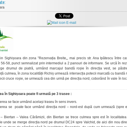
ate:
ara
E-mail
in Sighișoara din zona ”Rezervația Breite„, mai precis str. Ana Ipătescu între c
56-58, punct semnalizat prin intermediul a 2 panouri de informare. Se urcă în rez
rge drumul de piatră, urmând marcajul bandă roșie în direcția vest, se păstr
ă culmea, în zona localității Richiș urmează intersecția potecii marcată cu bandă 
ecii cruce roșie, se urmează cea din urmă pe direcția nord, coborând în vale în loc
ea în Sighișoara poate fi urmată pe 3 trasee :
cerea se face urmând același traseu în sens invers.
cerea se poate face urmând direcția nord – nord-est după cum urmează (spre e
 – Biertan – Valea Cărămizii, din Biertan se trece culmea spre est în localitate
e unde se merge direcția nord pe drumul DC24 spre Valchid, de aici din nou direc