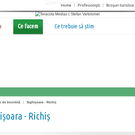
Home
|
Profesionişti
|
Broşuri turistice
m
Ce facem
Ce trebuie să știm
e de bicicletă
|
Sighișoara - Richiș
ișoara - Richiș