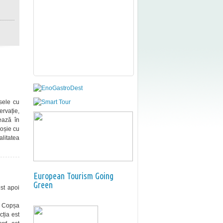
asele cu
ervație,
ează în
roșie cu
alitatea
European Tourism Going
Green
st apoi
a Copșa
ția est