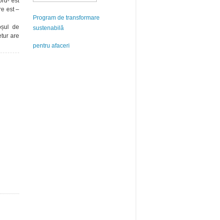
rd- est
re est –
Program de transformare
oșul de
sustenabilă
tur are
pentru afaceri