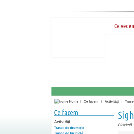
Ce vede
Home
|
Ce facem
|
Activități
|
Trase
Ce facem
Sigh
Activități
Bicicletă
Trasee de drumeţie
Trasee de bicicletă