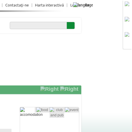
Ro
|
Contactaţi-ne
|
Harta interactivă
|
Login