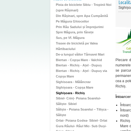
Localit
Pista de biciclete Sibiu - Tropinii Noi
Sighișo
(spre Rășinari)
Din Rășinari, spre Apa Cumpănită
Pe Măgura Ghioceilor
Prin Râu Sadului și împrejurimi
Spre Măgura, prin fânețe
Sus, pe Vf. Măgura
Trasee de bicicletă pe Valea
Hârtibaciului
De-a lungul văilor Târnavei Mari
Plecare d
Biertan - Copșa Mare - Valchid
numerele 
Biertan - Richiș - Ațel - Dupuș
se parcu
Biertan - Richiș - Ațel - Dupuș via
permanenț
Copșa Mare
cea a pot
Sighisoara - Mălâncrav
Richiș.
Sighișoara - Copșa Mare
Sighișoara - Richiș
Întoarcer
Sibiel- Crinț- Poiana Soarelui-
Săliște- Sibiel
Întoar
Săliște - Poiana Soarelui – Tilișca -
Întoar
Săliște
nord)
Orlat- Poiana Godea- Sibiel- Orlat
Richiș
Mare d
Gura Râului- Râul Mic- Sub Duși-