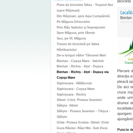
Bicicletă
Pista de biciclete Sibiu - Tropinii Noi
(spre Rășinari)
Localit
Din Rășinari, spre Apa Cumpănită
Biertan
Pe Măgura Ghioceilor
Prin Râu Sadului și împrejurimi
Spre Măgura, prin fânețe
Sus, pe Vf. Măgura
Trasee de bicicletă pe Valea
Hârtibaciului
De-a lungul văilor Târnavei Mari
Biertan - Copșa Mare - Valchid
Biertan - Richiș - Ațel - Dupuș
Plecare d
Biertan - Richiș - Ațel - Dupuș via
direcția 
Copșa Mare
pleacă sp
Sighisoara - Mălâncrav
De aici s
Sighișoara - Copșa Mare
cruce roș
Sighișoara - Richiș
unde urm
Sibiel- Crinț- Poiana Soarelui-
drumul d
Săliște- Sibiel
localitat
Săliște - Poiana Soarelui – Tilișca -
ajungem 
Săliște
ajungând 
Orlat- Poiana Godea- Sibiel- Orlat
Gura Râului- Râul Mic- Sub Duși-
Puncte de