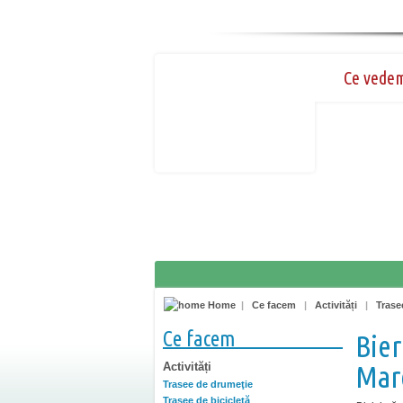
Ce vede
Home
|
Ce facem
|
Activități
|
Trase
Ce facem
Bier
Activități
Mar
Trasee de drumeţie
Trasee de bicicletă