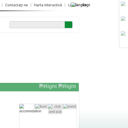
Ro
|
Contactaţi-ne
|
Harta interactivă
|
Login