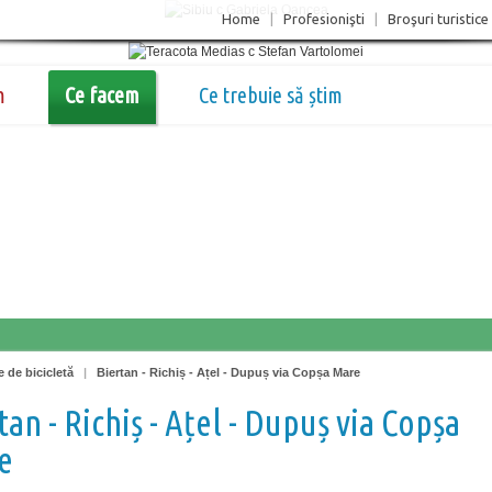
Home
|
Profesionişti
|
Broşuri turistice
m
Ce facem
Ce trebuie să știm
e de bicicletă
|
Biertan - Richiș - Ațel - Dupuș via Copșa Mare
tan - Richiș - Ațel - Dupuș via Copșa
e