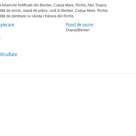
la bisericile fortificate din Biertan, Copșa Mare, Richiș, Ațel, Dupuș
ități de picnic, masă de prânz, cină în Biertan, Copșa Mare, Richiș
ități de plimbare cu căruța / trăsura din Richiș
 plecare:
Punct de sosire:
Dupuș/Biertan
:
ificultate: