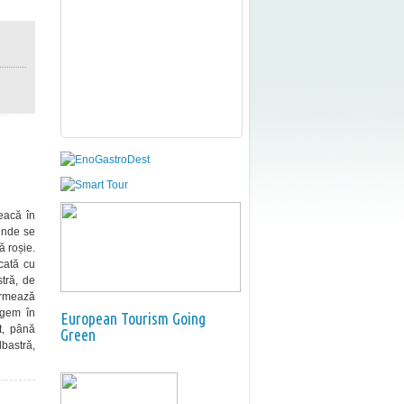
eacă în
unde se
ă roșie.
cată cu
tră, de
urmează
ngem în
European Tourism Going
t, până
Green
bastră,