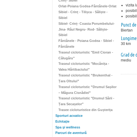
Crinț- Sibiel
vizita 
Orlat-Poiana Godea-Fântânele-Orlat
posibil
Sibiel - Crinț - Tilișca - Săliște -
posibil
Sibiel
Sibiel- Crinț- Coasta Porumbelului-
Punct de
Jina- Râul Negru- Rod- Săliște-
Biertan
Sibiel
Lungime
Fântânele - Poiana Godea - Sibiel -
30 km
Fântânele
Traseul cicloturistic "Emil Cioran -
Grad de d
Călugăru"
mediu
Traseul cicloturistic "Mocănița -
Valea Hârtibaciului"
Traseul cicloturistic ”Brukenthal -
Țara Oltului”
Traseul cicloturistic ”Drumul Sașilor
– Măgura Cisnădiei”
Traseul cicloturistic "Drumul Sării -
Țara Secașelor"
Trasee cicloturistice din Gușterița
Sporturi acvatice
Echitaţie
Spa şi wellness
Parcuri de aventură