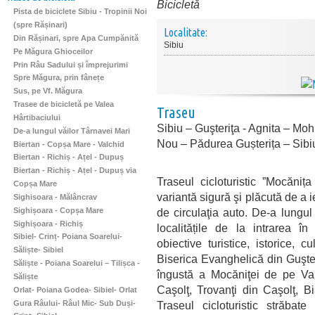
Bicicletă
Pista de biciclete Sibiu - Tropinii Noi
(spre Rășinari)
Localitate:
Din Rășinari, spre Apa Cumpănită
Sibiu
Pe Măgura Ghioceilor
Prin Râu Sadului și împrejurimi
Spre Măgura, prin fânețe
Sus, pe Vf. Măgura
Trasee de bicicletă pe Valea
Traseu
Hârtibaciului
Sibiu – Guşteriţa - Agnita – Moh
De-a lungul văilor Târnavei Mari
Nou – Pădurea Gușterița – Sibi
Biertan - Copșa Mare - Valchid
Biertan - Richiș - Ațel - Dupuș
Biertan - Richiș - Ațel - Dupuș via
Traseul cicloturistic ”Mocănița
Copșa Mare
variantă sigură şi plăcută de a i
Sighisoara - Mălâncrav
Sighișoara - Copșa Mare
de circulaţia auto. De-a lungul 
Sighișoara - Richiș
localitățile de la intrarea în
Sibiel- Crinț- Poiana Soarelui-
obiective turistice, istorice, 
Săliște- Sibiel
Biserica Evanghelică din Guşter
Săliște - Poiana Soarelui – Tilișca -
îngustă a Mocăniţei de pe Val
Săliște
Caşolţ, Trovanţi din Caşolţ, B
Orlat- Poiana Godea- Sibiel- Orlat
Gura Râului- Râul Mic- Sub Duși-
Traseul cicloturistic străbate