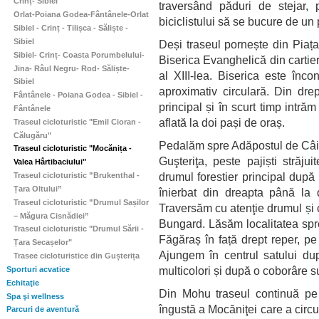
Crinț- Sibiel
traversând păduri de stejar, p
Orlat-Poiana Godea-Fântânele-Orlat
biciclistului să se bucure de un 
Sibiel - Crinț - Tilișca - Săliște -
Sibiel
Deși traseul pornește din Piața
Sibiel- Crinț- Coasta Porumbelului-
Biserica Evanghelică din cartier
Jina- Râul Negru- Rod- Săliște-
al XIII-lea. Biserica este înco
Sibiel
aproximativ circulară. Din dre
Fântânele - Poiana Godea - Sibiel -
principal și în scurt timp intră
Fântânele
aflată la doi pași de oraș.
Traseul cicloturistic "Emil Cioran -
Călugăru"
Pedalăm spre Adăpostul de Câin
Traseul cicloturistic "Mocănița -
Guşteriţa, peste pajiști străju
Valea Hârtibaciului"
drumul forestier principal dup
Traseul cicloturistic ”Brukenthal -
Țara Oltului”
înierbat din dreapta până la 
Traseul cicloturistic ”Drumul Sașilor
Traversăm cu atenţie drumul și 
– Măgura Cisnădiei”
Bungard. Lăsăm localitatea spr
Traseul cicloturistic "Drumul Sării -
Făgăraș în față drept reper, p
Țara Secașelor"
Ajungem în centrul satului dup
Trasee cicloturistice din Gușterița
multicolori și după o coborâre su
Sporturi acvatice
Echitaţie
Din Mohu traseul continuă pe V
Spa şi wellness
îngustă a Mocăniţei care a circu
Parcuri de aventură