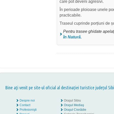
care pot deveni agresivi.
În perioade ploioase unele por
practicabile.
Traseul cuprinde porțiuni de șo
Pentru trasee ghidate apelați
în Natură
.
Bine aţi venit pe site-ul oficial al destinației turistice județul Sib
Despre noi
Oraşul Sibiu
Contact
Oraşul Mediaş
Profesionişti
Oraşul Cisnădie