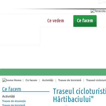
Ce vedem
Ce facem
Home
|
Ce facem
|
Activități
|
Trasee de bicicletă
|
Traseul ciclotur
Ce facem
Traseul cicloturis
Activități
Hârtibaciului"
Trasee de drumeţie
Trasee de bicicletă