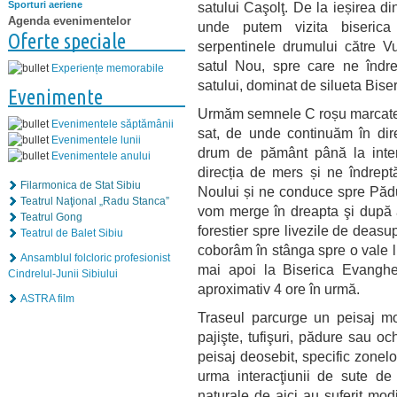
satului Caşolţ. De la ieșirea d
Sporturi aeriene
Agenda evenimentelor
unde putem vizita biserica f
Oferte speciale
serpentinele drumului către Vu
satul Nou, spre care ne îndr
Experiențe memorabile
satului, dominat de silueta Biser
Evenimente
Urmăm semnele C roșu marcate pe
Evenimentele săptămânii
sat, de unde continuăm în dire
Evenimentele lunii
drum de pământ până la inte
Evenimentele anului
direcția de mers și ne îndre
Filarmonica de Stat Sibiu
Noului și ne conduce spre Pădur
Teatrul Naţional „Radu Stanca”
vom merge în dreapta şi după
Teatrul Gong
forestier spre livezile de deas
Teatrul de Balet Sibiu
coborâm în stânga spre o vale 
Ansamblul folcloric profesionist
mai apoi la Biserica Evanghe
Cindrelul-Junii Sibiului
aproximativ 4 ore în urmă.
ASTRA film
Traseul parcurge un peisaj mo
pajişte, tufişuri, pădure sau oc
peisaj deosebit, specific zonelo
urma interacţiunii de sute de
naturale de aici au suferit modi