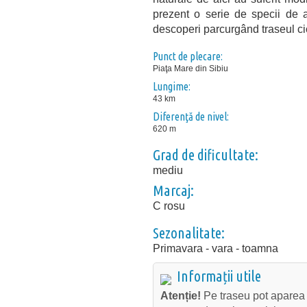
prezent o serie de specii de a
descoperi parcurgând traseul cic
Punct de plecare:
Piaţa Mare din Sibiu
Lungime:
43 km
Diferenţă de nivel:
620 m
Grad de dificultate:
mediu
Marcaj:
C rosu
Sezonalitate:
Primavara - vara - toamna
Informații utile
Atenție!
Pe traseu pot aparea t