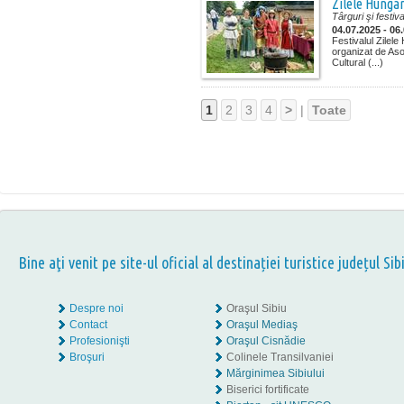
Zilele Hunga
Târguri şi festiva
04.07.2025 - 06
Festivalul Zilel
organizat de Aso
Cultural (...)
1
2
3
4
>
|
Toate
Bine aţi venit pe site-ul oficial al destinației turistice județul Sib
Despre noi
Oraşul Sibiu
Contact
Oraşul Mediaş
Profesionişti
Oraşul Cisnădie
Broşuri
Colinele Transilvaniei
Mărginimea Sibiului
Biserici fortificate