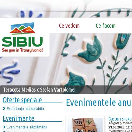
Ce vedem
Ce facem
Teracota Medias c Stefan Vartolomei
Oferte speciale
Evenimentele anu
Experiențe memorabile
Evenimente
Gusturi și ex
Târguri şi festiva
Evenimentele săptămânii
23.03.2025, 12:
Evenimentul va r