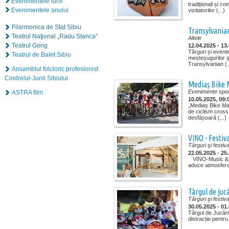
Evenimentele lunii
tradiționali și co
Evenimentele anului
vizitatorilor (...)
Filarmonica de Stat Sibiu
Transylvanian
Teatrul Naţional „Radu Stanca”
Altele
Teatrul Gong
12.04.2025 - 13
Târguri și eveni
Teatrul de Balet Sibiu
meșteșugurilor ș
Transylvanian (..
Ansamblul folcloric profesionist
Cindrelul-Junii Sibiului
Mediaș Bike
Evenimente spor
ASTRA film
10.05.2025, 09:
„Mediaș Bike Ma
de ciclism cross
desfășoară (...)
VINO - Festi
Târguri şi festiva
22.05.2025 - 25
VINO-Music & S
aduce atmosfera d
Târgul de jucă
Târguri şi festiva
30.05.2025 - 01
Târgul de Jucări
distracție pentru 