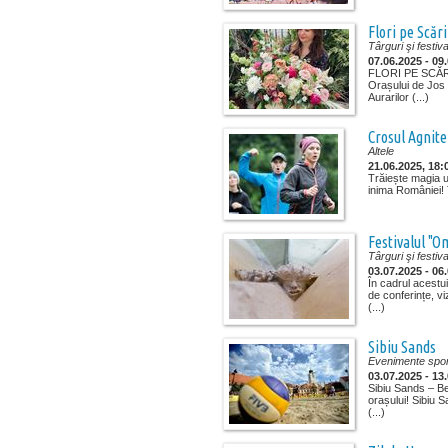
Flori pe Scări
Târguri şi festiva
07.06.2025 - 09
FLORI PE SCĂRI -
Orașului de Jos P
Aurarilor (...)
Crosul Agnite
Altele
21.06.2025, 18:
Trăiește magia u
inima României! T
Festivalul "O
Târguri şi festiva
03.07.2025 - 06
În cadrul acestu
de conferințe, vi
(...)
Sibiu Sands
Evenimente spor
03.07.2025 - 13
Sibiu Sands – Be
orașului! Sibiu S
(...)