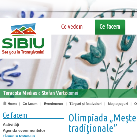
Ce vedem
Ce facem
Teracota Medias c Stefan Vartolomei
Home
|
Ce facem
|
Evenimente
|
Târguri şi festivaluri
|
Meşteşuguri
|
O
Ce facem
Olimpiada „Meşteş
Activități
tradiţionale”
Agenda evenimentelor
Târguri şi festivaluri