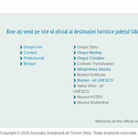
Bine aţi venit pe site-ul oficial al destinației turistice județul Sib
Despre noi
Oraşul Sibiu
Contact
Oraşul Mediaş
Profesionişti
Oraşul Cisnădie
Broşuri
Colinele Transilvaniei
Mărginimea Sibiului
Biserici fortificate
Biertan - sit UNESCO
Valea Viilor - sit
UNESCO
Muzeul ASTRA
Muzeul Brukenthal
Welcome on the official w
Copyright © 2026 Asociaţia Judeţeană de Turism Sibiu. Toate drepturile rezervate.