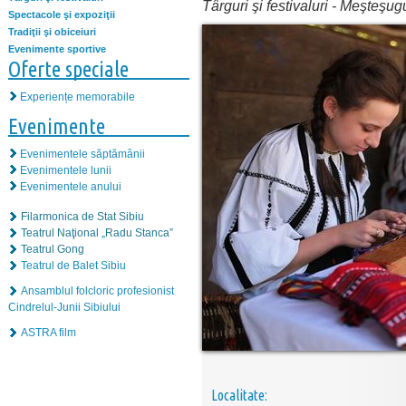
Târguri şi festivaluri
-
Meşteşugu
Spectacole şi expoziţii
Tradiţii şi obiceiuri
Evenimente sportive
Oferte speciale
Experiențe memorabile
Evenimente
Evenimentele săptămânii
Evenimentele lunii
Evenimentele anului
Filarmonica de Stat Sibiu
Teatrul Naţional „Radu Stanca”
Teatrul Gong
Teatrul de Balet Sibiu
Ansamblul folcloric profesionist
Cindrelul-Junii Sibiului
ASTRA film
Localitate: