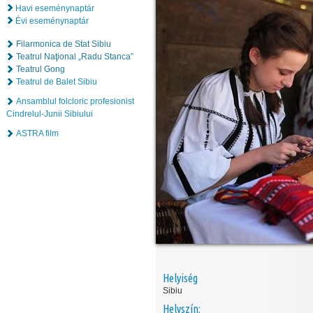
Havi eseménynaptár
Évi eseménynaptár
Filarmonica de Stat Sibiu
Teatrul Naţional „Radu Stanca”
Teatrul Gong
Teatrul de Balet Sibiu
Ansamblul folcloric profesionist
Cindrelul-Junii Sibiului
ASTRA film
Helyiség
Sibiu
Helyszín: