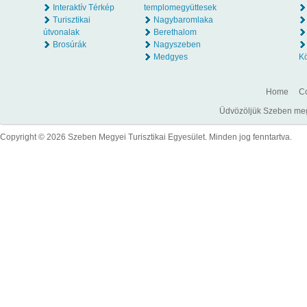
Interaktív Térkép
templomegyüttesek
Turisztikai
Nagybaromlaka
útvonalak
Berethalom
Brosúrák
Nagyszeben
Medgyes
K
Home
Co
Üdvözöljük Szeben megye
Copyright © 2026 Szeben Megyei Turisztikai Egyesület. Minden jog fenntartva.