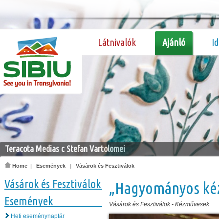
Látnivalók
Ajánló
I
Teracota Medias c Stefan Vartolomei
Home
|
Események
|
Vásárok és Fesztiválok
Vásárok és Fesztiválok
„Hagyományos ké
Események
Vásárok és Fesztiválok
-
Kézművesek
Heti eseménynaptár