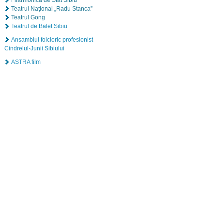
Filarmonica de Stat Sibiu
Teatrul Naţional „Radu Stanca”
Teatrul Gong
Teatrul de Balet Sibiu
Ansamblul folcloric profesionist
Cindrelul-Junii Sibiului
ASTRA film