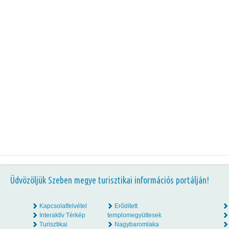
Üdvözöljük Szeben megye turisztikai információs portálján!
Kapcsolatfelvétel
Erődített
Interaktív Térkép
templomegyüttesek
Turisztikai
Nagybaromlaka