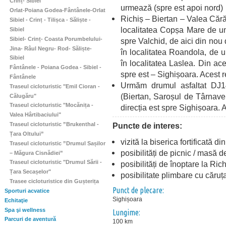
Crinț- Sibiel
urmează (spre est apoi nord)
Orlat-Poiana Godea-Fântânele-Orlat
Richiș – Biertan – Valea Cără
Sibiel - Crinț - Tilișca - Săliște -
localitatea Copșa Mare de u
Sibiel
Sibiel- Crinț- Coasta Porumbelului-
spre Valchid, de aici din no
Jina- Râul Negru- Rod- Săliște-
în localitatea Roandola, de 
Sibiel
în localitatea Laslea. Din ac
Fântânele - Poiana Godea - Sibiel -
spre est – Sighișoara. Acest 
Fântânele
Urmăm drumul asfaltat DJ141
Traseul cicloturistic "Emil Cioran -
(Biertan, Saroșul de Târnav
Călugăru"
Traseul cicloturistic "Mocănița -
direcția est spre Sighișoara. 
Valea Hârtibaciului"
Puncte de interes:
Traseul cicloturistic ”Brukenthal -
Țara Oltului”
vizită la biserica fortificată 
Traseul cicloturistic ”Drumul Sașilor
posibilități de picnic / masă 
– Măgura Cisnădiei”
Traseul cicloturistic "Drumul Sării -
posibilități de înoptare la Ri
Țara Secașelor"
posibilitate plimbare cu căruța
Trasee cicloturistice din Gușterița
Punct de plecare:
Sporturi acvatice
Sighișoara
Echitaţie
Spa şi wellness
Lungime:
Parcuri de aventură
100 km