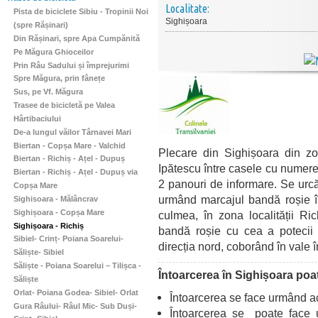
Localitate:
Pista de biciclete Sibiu - Tropinii Noi
Sighișoara
(spre Rășinari)
Din Rășinari, spre Apa Cumpănită
Pe Măgura Ghioceilor
Prin Râu Sadului și împrejurimi
Spre Măgura, prin fânețe
Sus, pe Vf. Măgura
Trasee de bicicletă pe Valea
Hârtibaciului
De-a lungul văilor Târnavei Mari
Biertan - Copșa Mare - Valchid
Plecare din Sighișoara din zon
Biertan - Richiș - Ațel - Dupuș
Ipătescu între casele cu numere
Biertan - Richiș - Ațel - Dupuș via
2 panouri de informare. Se urcă
Copșa Mare
urmând marcajul bandă roșie în
Sighisoara - Mălâncrav
Sighișoara - Copșa Mare
culmea, în zona localității Ri
Sighișoara - Richiș
bandă roșie cu cea a potecii
Sibiel- Crinț- Poiana Soarelui-
direcția nord, coborând în vale î
Săliște- Sibiel
Săliște - Poiana Soarelui – Tilișca -
Întoarcerea în Sighișoara poat
Săliște
Orlat- Poiana Godea- Sibiel- Orlat
Întoarcerea se face urmând ac
Gura Râului- Râul Mic- Sub Duși-
Întoarcerea se poate face 