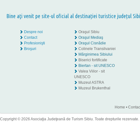
Bine aţi venit pe site-ul oficial al destinației turistice județul Sib
Despre noi
Oraşul Sibiu
Contact
Oraşul Mediaş
Profesionişti
Oraşul Cisnădie
Broşuri
Colinele Transilvaniei
Mărginimea Sibiului
Biserici fortificate
Biertan - sit UNESCO
Valea Viilor - sit
UNESCO
Muzeul ASTRA
Muzeul Brukenthal
Home
•
Contac
Copyright © 2026 Asociaţia Judeţeană de Turism Sibiu. Toate drepturile rezervate.