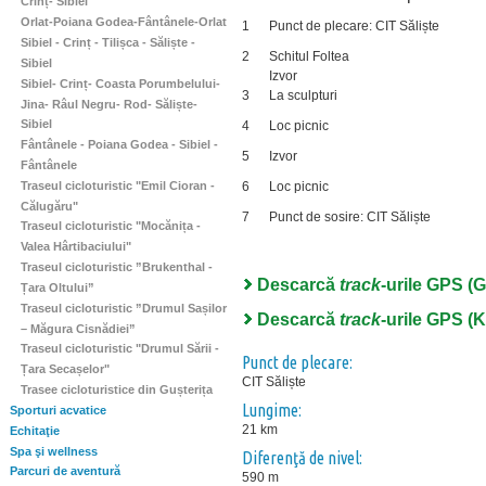
Crinț- Sibiel
Orlat-Poiana Godea-Fântânele-Orlat
1
Punct de plecare: CIT Săliște
Sibiel - Crinț - Tilișca - Săliște -
2
Schitul Foltea
Sibiel
Izvor
Sibiel- Crinț- Coasta Porumbelului-
3
La sculpturi
Jina- Râul Negru- Rod- Săliște-
Sibiel
4
Loc picnic
Fântânele - Poiana Godea - Sibiel -
5
Izvor
Fântânele
Traseul cicloturistic "Emil Cioran -
6
Loc picnic
Călugăru"
7
Punct de sosire: CIT Săliște
Traseul cicloturistic "Mocănița -
Valea Hârtibaciului"
Traseul cicloturistic ”Brukenthal -
Descarcă
track
-urile GPS (
Țara Oltului”
Traseul cicloturistic ”Drumul Sașilor
Descarcă
track
-urile GPS (
– Măgura Cisnădiei”
Traseul cicloturistic "Drumul Sării -
Punct de plecare:
Țara Secașelor"
CIT Săliște
Trasee cicloturistice din Gușterița
Lungime:
Sporturi acvatice
21 km
Echitaţie
Spa şi wellness
Diferenţă de nivel:
Parcuri de aventură
590 m