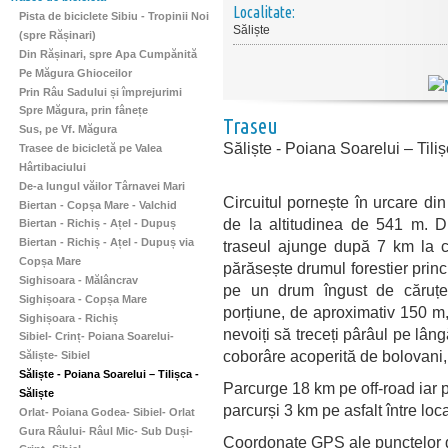
Localitate:
Pista de biciclete Sibiu - Tropinii Noi
Săliște
(spre Rășinari)
Din Rășinari, spre Apa Cumpănită
Pe Măgura Ghioceilor
Prin Râu Sadului și împrejurimi
Spre Măgura, prin fânețe
Traseu
Sus, pe Vf. Măgura
Săliște - Poiana Soarelui – Tiliș
Trasee de bicicletă pe Valea
Hârtibaciului
De-a lungul văilor Târnavei Mari
Circuitul pornește în urcare din
Biertan - Copșa Mare - Valchid
de la altitudinea de 541 m. D
Biertan - Richiș - Ațel - Dupuș
Biertan - Richiș - Ațel - Dupuș via
traseul ajunge după 7 km la 
Copșa Mare
părăsește drumul forestier princ
Sighisoara - Mălâncrav
pe un drum îngust de căruțe
Sighișoara - Copșa Mare
porțiune, de aproximativ 150 m, 
Sighișoara - Richiș
nevoiți să treceți pârâul pe lâng
Sibiel- Crinț- Poiana Soarelui-
coborâre acoperită de bolovani, 
Săliște- Sibiel
Săliște - Poiana Soarelui – Tilișca -
Parcurge 18 km pe off-road iar pe
Săliște
parcurși 3 km pe asfalt între local
Orlat- Poiana Godea- Sibiel- Orlat
Gura Râului- Râul Mic- Sub Duși-
Coordonate GPS ale punctelor de