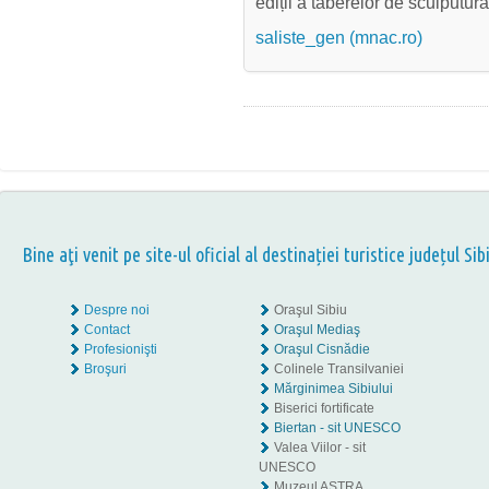
ediții a taberelor de sculputur
saliste_gen (mnac.ro)
Bine aţi venit pe site-ul oficial al destinației turistice județul Sib
Despre noi
Oraşul Sibiu
Contact
Oraşul Mediaş
Profesionişti
Oraşul Cisnădie
Broşuri
Colinele Transilvaniei
Mărginimea Sibiului
Biserici fortificate
Biertan - sit UNESCO
Valea Viilor - sit
UNESCO
Muzeul ASTRA