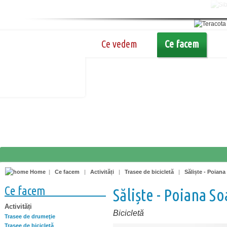
Ce vedem
Ce facem
Home
|
Ce facem
|
Activități
|
Trasee de bicicletă
|
Săliște - Poiana 
Ce facem
Săliște - Poiana Soa
Activități
Bicicletă
Trasee de drumeţie
Trasee de bicicletă