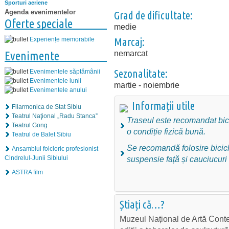
Sporturi aeriene
Agenda evenimentelor
Grad de dificultate:
Oferte speciale
medie
Marcaj:
Experiențe memorabile
nemarcat
Evenimente
Sezonalitate:
Evenimentele săptămânii
Evenimentele lunii
martie - noiembrie
Evenimentele anului
Informații utile
Filarmonica de Stat Sibiu
Teatrul Naţional „Radu Stanca”
Traseul este recomandat bici
Teatrul Gong
o condiție fizică bună.
Teatrul de Balet Sibiu
Se recomandă folosire bicic
Ansamblul folcloric profesionist
suspensie față și cauciucuri
Cindrelul-Junii Sibiului
ASTRA film
Știați că…?
Muzeul Național de Artă Conte