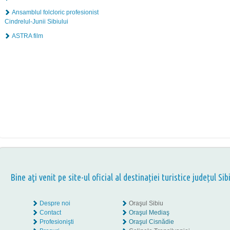
Ansamblul folcloric profesionist
Cindrelul-Junii Sibiului
ASTRA film
Bine aţi venit pe site-ul oficial al destinației turistice județul Sib
Despre noi
Oraşul Sibiu
Contact
Oraşul Mediaş
Profesionişti
Oraşul Cisnădie