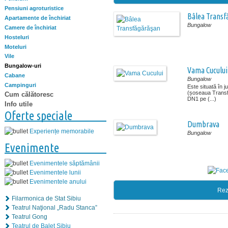
Pensiuni agroturistice
Bâlea Transf
Apartamente de închiriat
Bungalow
Camere de închiriat
Hosteluri
Moteluri
Vile
Bungalow-uri
Vama Cucului
Cabane
Bungalow
Campinguri
Este situată în 
(șoseaua Transf
Cum călătoresc
DN1 pe (...)
Info utile
Oferte speciale
Dumbrava
Experiențe memorabile
Bungalow
Evenimente
Evenimentele săptămânii
Evenimentele lunii
Evenimentele anului
Rez
Filarmonica de Stat Sibiu
Teatrul Naţional „Radu Stanca”
Teatrul Gong
Teatrul de Balet Sibiu