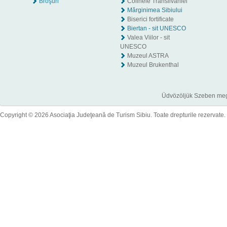
Broşuri
Colinele Transilvaniei
Mărginimea Sibiului
Biserici fortificate
Biertan - sit UNESCO
Valea Viilor - sit
UNESCO
Muzeul ASTRA
Muzeul Brukenthal
Üdvözöljük Szeben megye
Copyright © 2026 Asociaţia Judeţeană de Turism Sibiu. Toate drepturile rezervate.