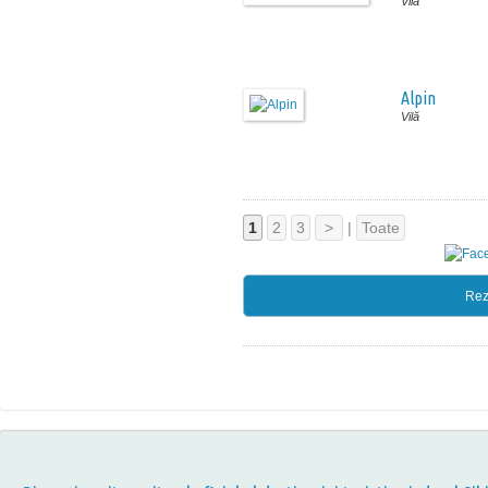
Vilă
Alpin
Vilă
1
2
3
>
|
Toate
Rez