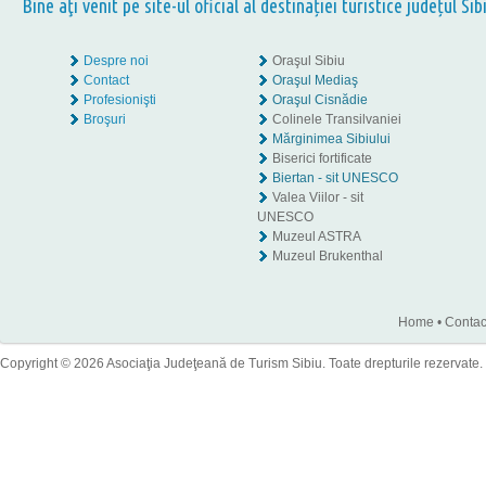
Bine aţi venit pe site-ul oficial al destinației turistice județul Sib
Despre noi
Oraşul Sibiu
Contact
Oraşul Mediaş
Profesionişti
Oraşul Cisnădie
Broşuri
Colinele Transilvaniei
Mărginimea Sibiului
Biserici fortificate
Biertan - sit UNESCO
Valea Viilor - sit
UNESCO
Muzeul ASTRA
Muzeul Brukenthal
Home
•
Contac
Copyright © 2026 Asociaţia Judeţeană de Turism Sibiu. Toate drepturile rezervate.