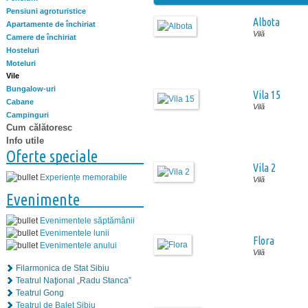
Pensiuni agroturistice
Albota
Apartamente de închiriat
Vilă
Camere de închiriat
Hosteluri
Moteluri
Vile
Bungalow-uri
Vila 15
Cabane
Vilă
Campinguri
Cum călătoresc
Info utile
Oferte speciale
Vila 2
Experiențe memorabile
Vilă
Evenimente
Evenimentele săptămânii
Evenimentele lunii
Flora
Evenimentele anului
Vilă
Filarmonica de Stat Sibiu
Teatrul Naţional „Radu Stanca”
Teatrul Gong
Teatrul de Balet Sibiu