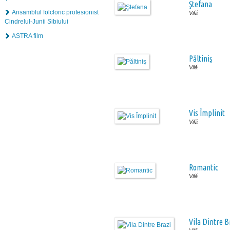
Ştefana
Ansamblul folcloric profesionist
Vilă
Cindrelul-Junii Sibiului
ASTRA film
Păltiniş
Vilă
Vis Împlinit
Vilă
Romantic
Vilă
Vila Dintre B