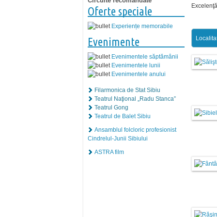
Circuite recomandate
Excelenţă 
Oferte speciale
Experiențe memorabile
Localita
Evenimente
Evenimentele săptămânii
Evenimentele lunii
Evenimentele anului
Filarmonica de Stat Sibiu
Teatrul Naţional „Radu Stanca”
Teatrul Gong
Teatrul de Balet Sibiu
Ansamblul folcloric profesionist
Cindrelul-Junii Sibiului
ASTRA film