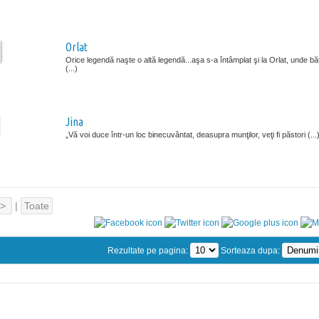
Orlat
Orice legendă naşte o altă legendă...aşa s-a întâmplat şi la Orlat, unde băt
(...)
Jina
„Vă voi duce într-un loc binecuvântat, deasupra munţilor, veţi fi păstori (...
>
|
Toate
Rezultate pe pagina:
Sorteaza dupa: