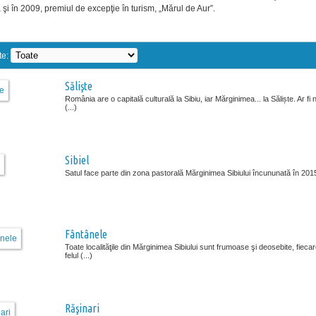
şi în 2009, premiul de excepţie în turism, „Mărul de Aur”.
te:
Sălişte
România are o capitală culturală la Sibiu, iar Mărginimea... la Săliște. Ar fi
(...)
Sibiel
Satul face parte din zona pastorală Mărginimea Sibiului încununată în 2015 
Fântânele
Toate localităţile din Mărginimea Sibiului sunt frumoase şi deosebite, fiecar
felul (...)
Răşinari