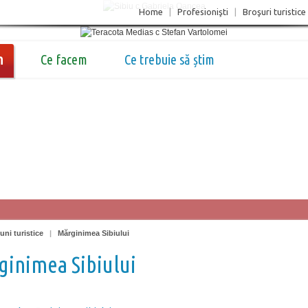
Home
|
Profesionişti
|
Broşuri turistice
m
Ce facem
Ce trebuie să știm
uni turistice
|
Mărginimea Sibiului
inimea Sibiului