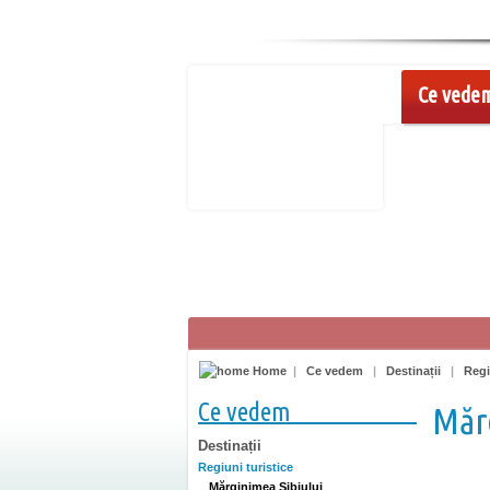
Ce vede
Home
|
Ce vedem
|
Destinații
|
Regi
Ce vedem
Mărg
Destinații
Regiuni turistice
Mărginimea Sibiului