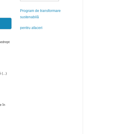
Program de transformare
sustenabilă
pentru afaceri
 nedrept
(...)
e în