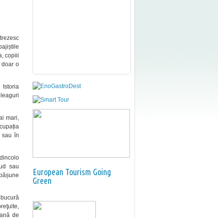
trezesc
ajiștile
, copiii
e doar o
. Istoria
leaguri
ai mari,
ocupația
i sau în
dincolo
Sud sau
European Tourism Going
e pășune
Green
e bucură
reţuite,
eană de