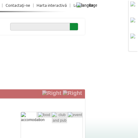
Ro
|
Contactaţi-ne
|
Harta interactivă
|
Login