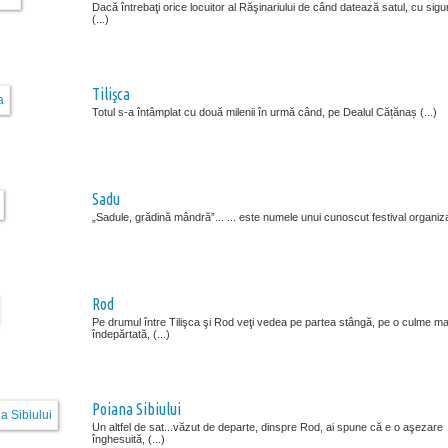
Dacă întrebaţi orice locuitor al Răşinariului de când datează satul, cu sigu
(...)
Tilişca
Totul s-a întâmplat cu două milenii în urmă când, pe Dealul Cățănaș (...)
Sadu
„Sadule, grădină mândră”... ... este numele unui cunoscut festival organizat
Rod
Pe drumul între Tilişca şi Rod veţi vedea pe partea stângă, pe o culme ma
îndepărtată, (...)
Poiana Sibiului
Un altfel de sat...văzut de departe, dinspre Rod, ai spune că e o aşezare
înghesuită, (...)