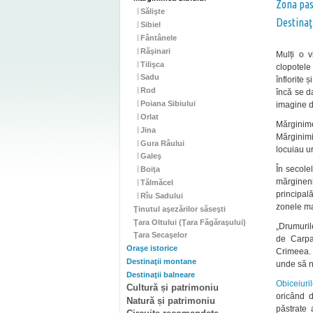
Zona pas
Sălişte
Destinaţ
Sibiel
Fântânele
Răşinari
Mulți o v
Tilişca
clopotele 
Sadu
înflorite 
Rod
încă se d
Poiana Sibiului
imagine de
Orlat
Mărginime
Jina
Mărginimi
Gura Râului
locuiau ur
Galeş
În secolel
Boiţa
mărgineni
Tălmăcel
principal
Rîu Sadului
zonele mai
Ţinutul aşezărilor săseşti
Ţara Oltului (Ţara Făgăraşului)
„Drumuril
Ţara Secaşelor
de Carpa
Oraşe istorice
Crimeea. 
Destinaţii montane
unde să nu
Destinaţii balneare
Obiceiuri
Cultură și patrimoniu
oricând d
Natură și patrimoniu
păstrate 