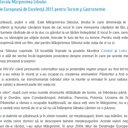
torala Mărginimea Sibiului
ie Europeană de Excelenţă 2015 pentru Turism şi Gastronomie.
izitează, puțini o uită. Este Mărginimea Sibiului, ținutul în care dimineața te 
vitelor şi huruitul căruțelor trase de cai; locul în care mireasma căpițelor de fân, p
și turmele răsfirate de oi te duc cu gândul la un tărâm îndepărtat. E locul în care, iarna
au cu săniuţele pe uliţele dosite, înecate în fum de foc cu lemne. Pentru mulți est
sprinsă dintr-un film, dar pentru Mărginimea Sibiului este viața de zi cu zi.
a Sibiului cuprinde 18 localități înșirate la poalele Munților
Cindrel
și
Lotru
i e atât de veche încât legendele povestesc despre vremuri în care pe aceste me
iași pricepuți și pașnici.
e XIV-XV, când presiunile coloniștilor sași și pretențiile regilor unguri au fost tot m
i s-au retras în munți și s-au ocupat cu creșterea animalelor. Păstoritul a fost 
ă a acestora, iar
transhumanța
(văratul oilor la munte și iernatul în jurul satulu
 calde) a devenit parte din viața lor.
e oilor", după cum erau numite drumurile străbătute de turme, se întindeau până 
ți și Dunăre, spre Constantinopol, Adriatica, Panonia, Polonia, Ucraina de 
Păstoritul a rămas o ocupație tradițională, iar daca veți veni în Mărginime, nu 
 vedeți vreo turmă de oi și să nu vă întâmpine lătratul câinilor ce o păzesc.
le
și datinile se păstrează și în zilele noastre, iar meșteșugarii, tineri sau bătrâni, s
e vizita celor dornici să le descopere tainele meșteșugurilor. Aceste valori nep
ani de-a rândul, i-au adus Mărginimii, în anul 2009, titlul de Destinaţie Europ