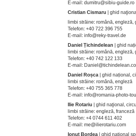
E-mail: dumitru@sibiu-guide.r
Cristian Cismaru
| ghid naţiona
limbi străine: română, englez
Telefon: +40 722 396 755
E-mail: info@reky-travel.de
Daniel Țichindelean
| ghid nați
limbi străine: română, engleză
Telefon: +40 742 122 133
E-mail: Daniel@tichindelean.c
Daniel Roșca
| ghid național, ci
limbi străine: română, engleză
Telefon: +40 755 365 778
E-mail: info@romania-photo-to
Ilie Rotariu
| ghid naţional, circ
limbi străine: engleză, franceză
Telefon: +4 0744 611 402
E-mail: me@ilierotariu.com
Ionuț Bordea
| ghid naţional sp