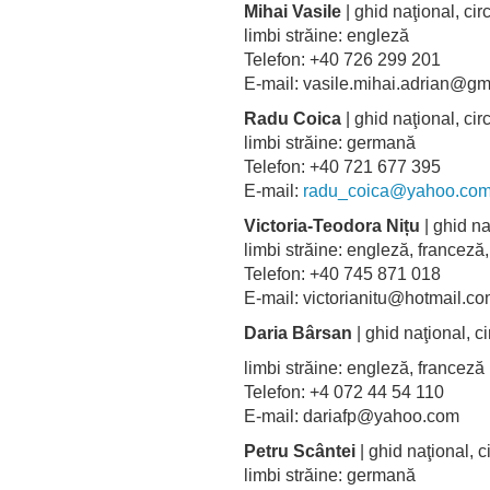
Mihai Vasile
| ghid naţional, cir
limbi străine: engleză
Telefon: +40 726 299 201
E-mail: vasile.mihai.adrian@
Radu Coica
| ghid naţional, ci
limbi străine: germană
Telefon: +40 721 677 395
E-mail:
radu_coica@yahoo.co
Victoria-Teodora Nițu
| ghid na
limbi străine: engleză, france
Telefon: +40 745 871 018
E-mail: victorianitu@hotmail
Daria Bârsan
| ghid naţional, ci
limbi străine: engleză, franceză
Telefon: +4 072 44 54 110
E-mail: dariafp@yahoo.com
Petru Scântei
| ghid naţional, 
limbi străine: germană