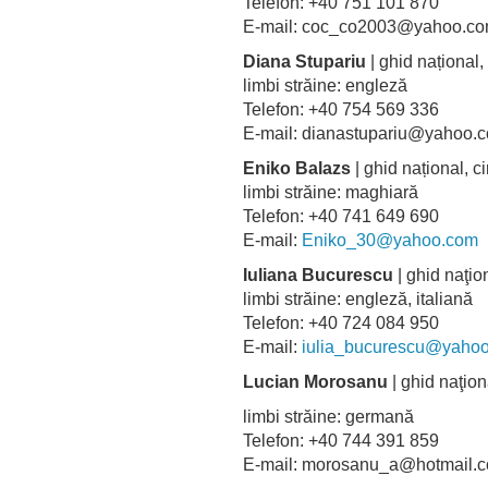
Telefon: +40 751 101 870
E-mail: coc_co2003@yahoo.c
Diana Stupariu
| ghid național, 
limbi străine: engleză
Telefon: +40 754 569 336
E-mail: dianastupariu@yahoo.
Eniko Balazs
| ghid național,
limbi străine: maghiară
Telefon: +40 741 649 690
E-mail:
Eniko_30@yahoo.com
Iuliana Bucurescu
| ghid naţio
limbi străine: engleză, italian
Telefon: +40 724 084 950
E-mail:
iulia_bucurescu@yaho
Lucian Morosanu
| ghid naţiona
limbi străine: germană
Telefon: +40 744 391 859
E-mail: morosanu_a@hotmai