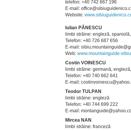
telefon: +40 742 667 196
E-mail: office@sibiuguidenico.
Website:
www.sibiuguidenico
Iulian PĂNESCU
limbi străine: engleză, spanio
Telefon: +40 726 687 656
E-mail: sibiu.mountainguide
Web:
www.mountainguide-sibiu
Costin VOINESCU
limbi străine: germană, englez
Telefon: +40 740 662 641
E-mail: costinvoinescu@yah
Teodor TULPAN
limbi străine: engleză
Telefon: +40 744 699 222
E-mail: montanguide@yahoo.c
Mircea NAN
limbi străine: franceză