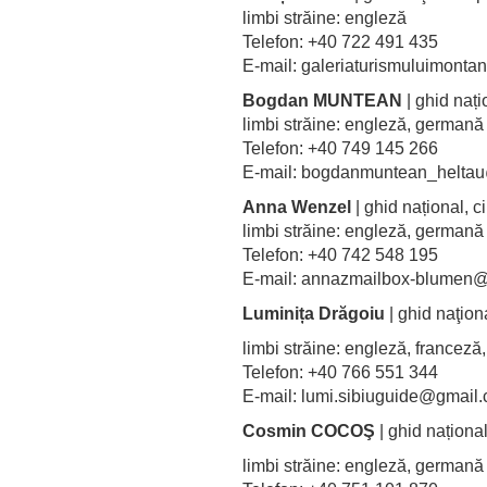
limbi străine: engleză
Telefon: +40 722 491 435
E-mail: galeriaturismuluimon
Bogdan MUNTEAN
| ghid nați
limbi străine: engleză, germa
Telefon: +40 749 145 266
E-mail: bogdanmuntean_helt
Anna Wenzel
| ghid național, 
limbi străine: engleză, germa
Telefon: +40 742 548 195
E-mail: annazmailbox-blume
Luminița Drăgoiu
| ghid naţion
limbi străine: engleză, france
Telefon: +40 766 551 344
E-mail: lumi.sibiuguide@gmail
Cosmin COCOŞ
| ghid naționa
limbi străine: engleză, germa