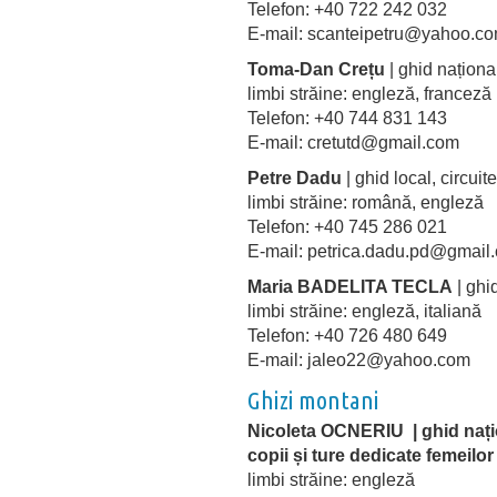
Telefon: +40 722 242 032
E-mail: scanteipetru@yahoo
Toma-Dan Crețu
| ghid naționa
limbi străine: engleză, france
Telefon: +40 744 831 143
E-mail: cretutd@gmail.com
Petre Dadu
| ghid local, circui
limbi străine: română, engleză
Telefon: +40 745 286 021
E-mail: petrica.dadu.pd@gmail
Maria BADELITA TECLA
| ghi
limbi străine: engleză, italian
Telefon: +40 726 480 649
E-mail: jaleo22@yahoo.com
Ghizi montani
Nicoleta OCNERIU | ghid națio
copii și ture dedicate femeilor
limbi străine: engleză