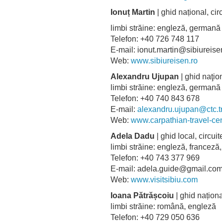
Ionuț Martin
| ghid național, c
limbi străine: engleză, germa
Telefon: +40 726 748 117
E-mail: ionut.martin@sibiureise
Web:
www.sibiureisen.ro
Alexandru Ujupan
| ghid naţion
limbi străine: engleză, germa
Telefon: +40 740 843 678
E-mail:
alexandru.ujupan@ctc.t
Web:
www.carpathian-travel-ce
Adela Dadu
| ghid local, circu
limbi străine: engleză, france
Telefon: +40 743 377 969
E-mail: adela.guide@gmail.
Web:
www.visitsibiu.com
Ioana Pătrășcoiu
| ghid naționa
limbi străine: română, engleză
Telefon: +40 729 050 636