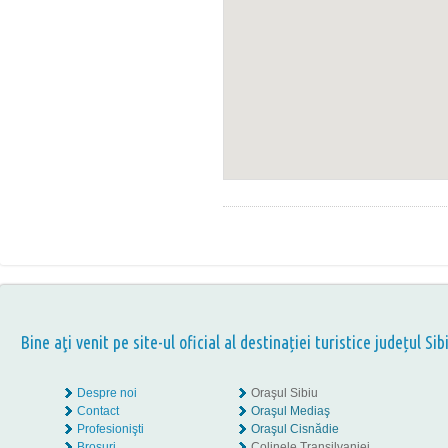
Bine aţi venit pe site-ul oficial al destinației turistice județul Sib
Despre noi
Oraşul Sibiu
Contact
Oraşul Mediaş
Profesionişti
Oraşul Cisnădie
Broşuri
Colinele Transilvaniei