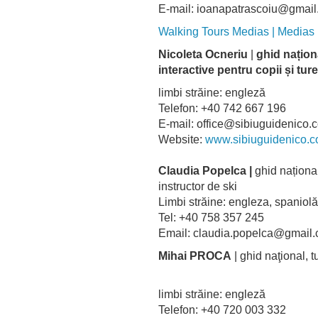
E-mail: ioanapatrascoiu@gmai
Walking Tours Medias | Medias
Nicoleta Ocneriu
|
ghid națion
interactive pentru copii și tur
limbi străine: engleză
Telefon: +40 742 667 196
E-mail: office@sibiuguidenico.
Website:
www.sibiuguidenico
Claudia Popelca |
ghid național
instructor de ski
Limbi străine: engleza, spaniolă
Tel: +40 758 357 245
Email: claudia.popelca@gmail
Mihai PROCA
| ghid naţional, t
limbi străine: engleză
Telefon: +40 720 003 332