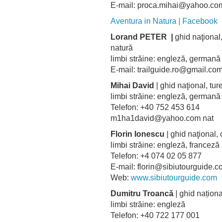
E-mail: proca.mihai@yahoo.
Aventura in Natura | Facebook
Lorand PETER |
ghid naţional,
natură
limbi străine: engleză, german
E-mail: trailguide.ro@gmail.co
Mihai David
| ghid naţional, tur
limbi străine: engleză, germa
Telefon: +40 752 453 614
m1ha1david@yahoo.com nat
Florin Ionescu
| ghid naţional, 
limbi străine: engleză, franceză
Telefon: +4 074 02 05 877
E-mail: florin@sibiutourguide.
Web:
www.sibiutourguide.com
Dumitru Troancă
| ghid național
limbi străine: engleză
Telefon: +40 722 177 001