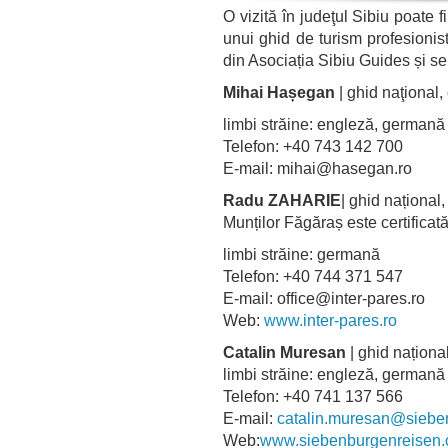
O vizită în judeţul Sibiu poate 
unui ghid de turism profesionist
din Asociația Sibiu Guides și se
Mihai Hașegan
| ghid naţional,
limbi străine: engleză, germa
Telefon: +40 743 142 700
E-mail: mihai@hasegan.ro
Radu ZAHARIE
| ghid național
Munților Făgăraș este certifica
limbi străine: germană
Telefon: +40 744 371 547
E-mail: office@inter-pares.ro
Web:
www.inter-pares.ro
Catalin Muresan
| ghid național
limbi străine: engleză, germană
Telefon: +40 741 137 566
E-mail:
catalin.muresan@siebe
Web:
www.siebenburgenreisen