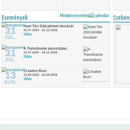
Minden esemény
Események
Szeben
Huet Téri Zöld péntek biovásár
31
31.07.2026 - 31.12.2026
Sibiu
JÚL.
A Transilvania parasztpiac
31
31.07.2026 - 28.12.2026
Sibiu
JÚL.
Creative Buzz
13
13.08.2026 - 16.08.2026
Sibiu
AUG.
Full Moon Fantasztikus és Horror
14
Film Fesztivál
14.08.2026 - 16.08.2026
AUG.
Biertan
Sibiu Night Challenge
21
21.08.2026, 10:00 - 16:00
Sibiu
AUG.