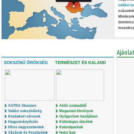
vallási 
századok 
Mindezek
domborzat
mozaiksz
Ajánla
SOKSZÍNŰ ÖRÖKSÉG
TERMÉSZET ÉS KALAND
ASTRA Skanzen
Aktív szabadidő
Vallási sokszínűség
Magaslati élmények
Középkori városok
Gyógyvízek hazájában
Hagyományőrzés
Különleges úticélok
Híres nagyszebeniek
Kalandparkok
Vásárok és Fesztiválok
Helyi ízek