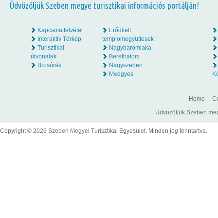
Üdvözöljük Szeben megye turisztikai információs portálján!
Holzstock Festival
21
21.08.2026 - 23.08.2026
Hosman
AUG.
Kapcsolatfelvétel
Erődített
Interaktív Térkép
templomegyüttesek
Turisztikai
Nagybaromlaka
Turó- és Pálinkafesztivál, Resinár
29
útvonalak
Berethalom
29.08.2026 - 30.08.2026
Răşinari
Brosúrák
Nagyszeben
AUG.
Medgyes
K
A nagyszebeni fazekasvásár
4
04.09.2026 - 06.09.2026
Home
Co
Sibiu
SZEPT.
Üdvözöljük Szeben megye
Ars HUNGARICA
6
Copyright © 2026 Szeben Megyei Turisztikai Egyesület. Minden jog fenntartva.
06.11.2026 - 15.11.2026
Sibiu
NOV.
Nagyszebeni Karácsonyi Vásár
13
13.11.2026 - 31.12.2026
Sibiu
NOV.