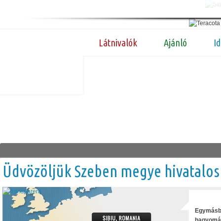
Látnivalók
Ajánló
I
Üdvözöljük Szeben megye hivatalos t
Egymásba
hagyomán