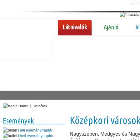
Látnivalók
Ajánló
I
Home
|
Úticélok
Középkori városo
Események
Heti eseménynaptár
Nagyszeben, Medgyes és Nagydi
Havi eseménynaptár