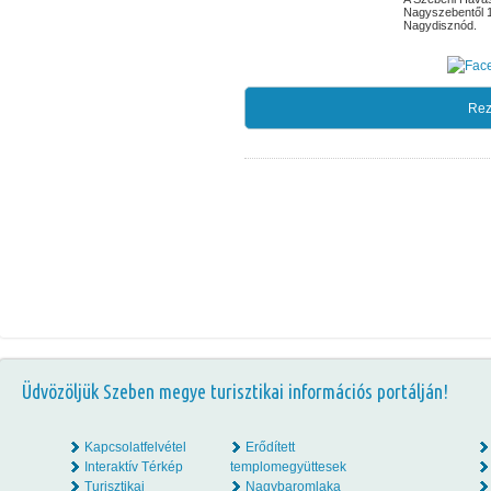
Nagyszebentől 1
Nagydisznód.
Rez
Üdvözöljük Szeben megye turisztikai információs portálján!
Kapcsolatfelvétel
Erődített
Interaktív Térkép
templomegyüttesek
Turisztikai
Nagybaromlaka