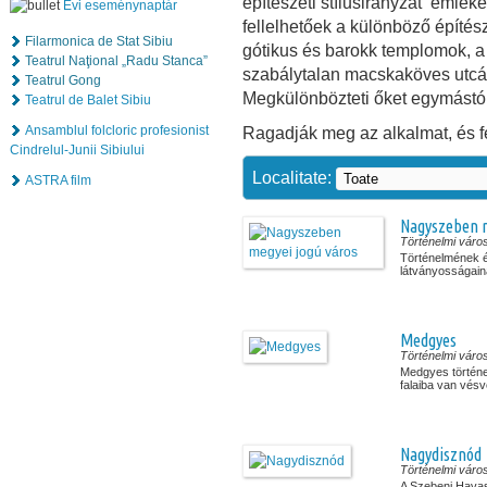
építészeti stílusirányzat emléké
Évi eseménynaptár
fellelhetőek a különböző építés
Filarmonica de Stat Sibiu
gótikus és barokk templomok, a 
Teatrul Naţional „Radu Stanca”
szabálytalan macskaköves utcá
Teatrul Gong
Megkülönbözteti őket egymástól 
Teatrul de Balet Sibiu
Ansamblul folcloric profesionist
Ragadják meg az alkalmat, és f
Cindrelul-Junii Sibiului
Localitate:
ASTRA film
Nagyszeben m
Történelmi váro
Történelmének és
látványosságaina
Medgyes
Történelmi váro
Medgyes történ
falaiba van vésve.
Nagydisznód
Történelmi váro
A Szebeni Havas