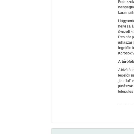
Fedezzék 
helységbő
karámjai
Hagyomán
helyi saj
övezett k
Resinár (
juhászai 
legelőin fo
Körösök v
A túrófél
A kiváló 
legelők m
„burduf” 
juhászok 
település