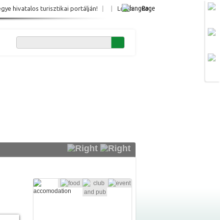
Ro
e hivatalos turisztikai portálján!
|
|
Login