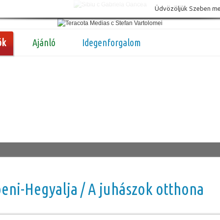
Üdvözöljük Szeben megy
ók
Ajánló
Idegenforgalom
eni-Hegyalja / A juhászok otthona