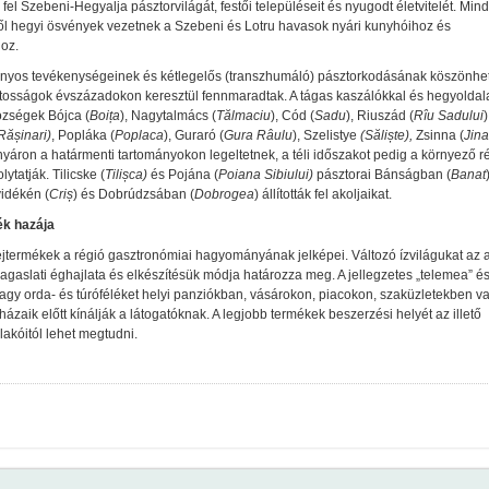
fel Szebeni-Hegyalja pásztorvilágát, festői településeit és nyugodt életvitelét. Min
l hegyi ösvények vezetnek a Szebeni és Lotru havasok nyári kunyhóihoz és
hoz.
yos tevékenységeinek és kétlegelős (transzhumáló) pásztorkodásának köszönhe
átosságok évszázadokon keresztül fennmaradtak. A tágas kaszálókkal és hegyoldal
özségek Bójca (
Boi
ța
), Nagytalmács (
Tălmaciu
), Cód (
Sadu
), Riuszád (
Rîu Sadului
)
Rășinari)
, Popláka (
Poplaca
), Guraró (
Gura Râulu
), Szelistye
(Săliște)
,
Zsinna (
Jina
nyáron a határmenti tartományokon legeltetnek, a téli időszakot pedig a környező r
lytatják. Tilicske (
Tilișca)
és Pojána (
Poiana Sibiului)
pásztorai Bánságban (
Banat
idékén (
Criș
) és Dobrúdzsában (
Dobrogea
) állították fel akoljaikat.
ék hazája
tejtermékek a régió gasztronómiai hagyományának jelképei. Változó ízvilágukat az 
agaslati éghajlata és elkészítésük módja határozza meg. A jellegzetes „telemea” é
vagy orda- és túróféléket helyi panziókban, vásárokon, piacokon, szaküzletekben v
házaik előtt kínálják a látogatóknak. A legjobb termékek beszerzési helyét az illető
 lakóitól lehet megtudni.