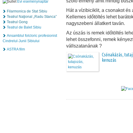
szoló élmény amit mindig büszké
Évi eseménynaptár
Hát a vízibiciklit, a csonakot és
Filarmonica de Stat Sibiu
Kellemes időtöltés lehet baráto
Teatrul Naţional „Radu Stanca”
Teatrul Gong
nagyszebeni állatkert taván.
Teatrul de Balet Sibiu
Az úszás is remek időtöltés leh
Ansamblul folcloric profesionist
lehet összefonni, remek kényez
Cindrelul-Junii Sibiului
vállszatanának ?
ASTRA film
Csónakázás, tutaj
kenuzás