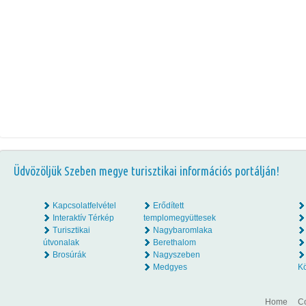
Üdvözöljük Szeben megye turisztikai információs portálján!
Kapcsolatfelvétel
Erődített
Interaktív Térkép
templomegyüttesek
Turisztikai
Nagybaromlaka
útvonalak
Berethalom
Brosúrák
Nagyszeben
Medgyes
K
Home
Co