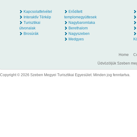
Kapcsolatfelvétel
Erődített
Interaktív Térkép
templomegyüttesek
Turisztikai
Nagybaromlaka
útvonalak
Berethalom
Brosúrák
Nagyszeben
Medgyes
K
Home
Co
Üdvözöljük Szeben megye
Copyright © 2026 Szeben Megyei Turisztikai Egyesület. Minden jog fenntartva.