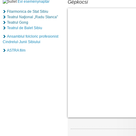
Gépkocsi
Évi eseménynaptár
Filarmonica de Stat Sibiu
Teatrul Naţional „Radu Stanca”
Teatrul Gong
Teatrul de Balet Sibiu
Ansamblul folcloric profesionist
Cindrelul-Junii Sibiului
ASTRA film