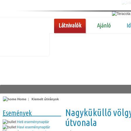
Látnivalók
Ajánló
I
Home
|
Kiemelt útirányok
Nagyküküllő völg
Események
útvonala
Heti eseménynaptár
Havi eseménynaptár