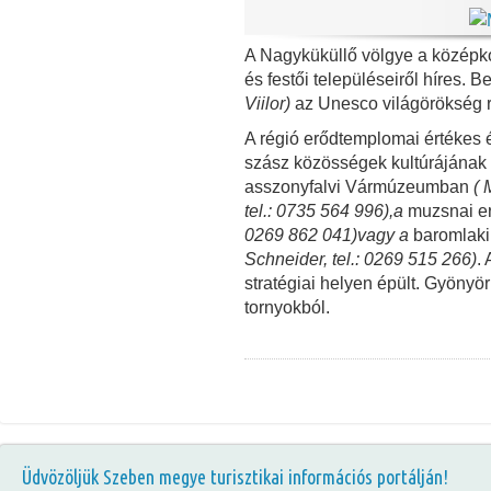
A Nagyküküllő völgye a középko
és festői településeiről híres. B
Viilor)
az Unesco világörökség r
A régió erődtemplomai értékes 
szász közösségek kultúrájának 
asszonyfalvi Vármúzeumban
( 
tel.: 0735 564 996),a
muzsnai e
0269 862 041)vagy a
baromlak
Schneider, tel.: 0269 515 266)
.
stratégiai helyen épült. Gyönyör
tornyokból.
Üdvözöljük Szeben megye turisztikai információs portálján!