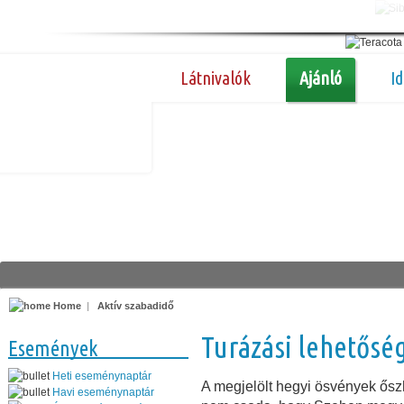
Látnivalók
Ajánló
I
Home
|
Aktív szabadidő
Turázási lehetősé
Események
Heti eseménynaptár
A megjelölt hegyi ösvények ős
Havi eseménynaptár