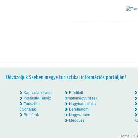
Üdvözöljük Szeben megye turisztikai információs portálján!
Kapcsolatfelvétel
Erődített
Interaktív Térkép
templomegyüttesek
Turisztikai
Nagybaromlaka
útvonalak
Berethalom
Brosúrák
Nagyszeben
Medgyes
K
Home
Co