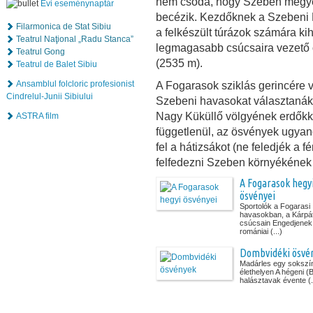
nem csoda, hogy Szeben megyé
Évi eseménynaptár
becézik. Kezdőknek a Szebeni H
Filarmonica de Stat Sibiu
a felkészült túrázok számára kih
Teatrul Naţional „Radu Stanca”
legmagasabb csúcsaira vezető
Teatrul Gong
(2535 m).
Teatrul de Balet Sibiu
Ansamblul folcloric profesionist
A Fogarasok sziklás gerincére 
Cindrelul-Junii Sibiului
Szebeni havasokat választaná
Nagy Küküllő völgyének erdőkke
ASTRA film
függetlenül, az ösvények ugya
fel a hátizsákot (ne feledjék a 
felfedezni Szeben környékének
A Fogarasok hegy
ösvényei
Sportolók a Fogarasi
havasokban, a Kárpá
csúcsain Engedjenek
romániai (...)
Dombvidéki ösvé
Madárles egy sokszí
élethelyen A hégeni (
halásztavak évente (.