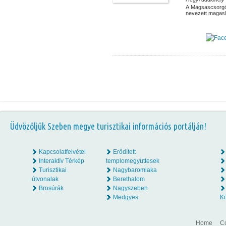
A Magsascsorgó
nevezett magaslat
Üdvözöljük Szeben megye turisztikai információs portálján!
Kapcsolatfelvétel
Erődített
Interaktív Térkép
templomegyüttesek
Turisztikai
Nagybaromlaka
útvonalak
Berethalom
Brosúrák
Nagyszeben
Medgyes
K
Home
Co