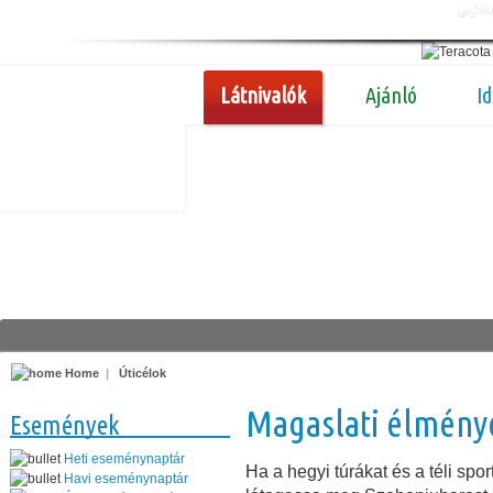
Látnivalók
Ajánló
I
Home
|
Úticélok
Magaslati élmény
Események
Heti eseménynaptár
Ha a hegyi túrákat és a téli spo
Havi eseménynaptár