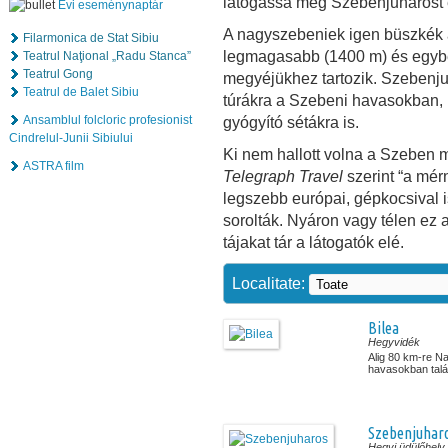
látogassa meg Szebenjuharost é
Évi eseménynaptár
A nagyszebeniek igen büszkék a
Filarmonica de Stat Sibiu
legmagasabb (1400 m) és egybe
Teatrul Naţional „Radu Stanca”
Teatrul Gong
megyéjükhez tartozik. Szebenjuh
Teatrul de Balet Sibiu
túrákra a Szebeni havasokban, bi
Ansamblul folcloric profesionist
gyógyító sétákra is.
Cindrelul-Junii Sibiului
Ki nem hallott volna a Szeben
ASTRA film
Telegraph Travel
szerint “a mér
legszebb európai, gépkocsival 
sorolták. Nyáron vagy télen ez a 
tájakat tár a látogatók elé.
Localitate:
Bilea
Hegyvidék
Alig 80 km-re N
havasokban talál
Szebenjuhar
Hegyi üdülőhely