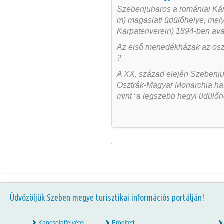
Szebenjuharos a romániai Ká
m) magaslati üdülőhelye, mel
Karpatenverein
) 1894-ben avat
Az első menedékházak az osztr
?
A XX. század elején Szebenj
Osztrák-Magyar Monarchia határ
mint “a legszebb hegyi üdülőh
Üdvözöljük Szeben megye turisztikai információs portálján!
Kapcsolatfelvétel
Erődített