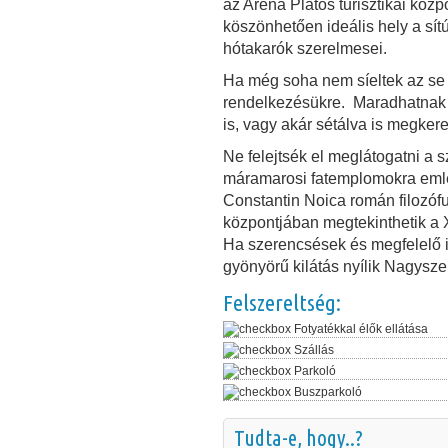
az Arena Platos turisztikai köz
köszönhetően ideális hely a sítúr
hótakarók szerelmesei.
Ha még soha nem síeltek az se b
rendelkezésükre. Maradhatnak 
is, vagy akár sétálva is megkeres
Ne felejtsék el meglátogatni a 
máramarosi fatemplomokra emlék
Constantin Noica román filozófu
központjában megtekinthetik a 
Ha szerencsések és megfelelő i
gyönyörű kilátás nyílik Nagysz
Felszereltség:
Fotyatékkal élők ellátása
Szállás
Parkoló
Buszparkoló
Tudta-e, hogy..?