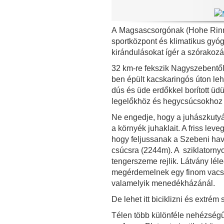
A Magsascsorgónak (Hohe Rinne)
sportközpont és klimatikus gyó
kirándulásokat ígér a szórakoz
32 km-re fekszik Nagyszebentől
ben épült kacskaringós úton leh
dús és üde erdőkkel borított üd
legelőkhöz és hegycsúcsokhoz ve
Ne engedje, hogy a juhászkuty
a környék juhaklait. A friss leve
hogy feljussanak a Szebeni ha
csúcsra (2244m). A sziklatorny
tengerszeme rejlik. Látvány lél
megérdemelnek egy finom vacsor
valamelyik menedékházánál.
De lehet itt biciklizni és extrém 
Télen több különféle nehézségű 