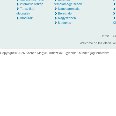
Interaktív Térkép
templomegyüttesek
Turisztikai
Nagybaromlaka
útvonalak
Berethalom
Brosúrák
Nagyszeben
Medgyes
K
Home
Co
Welcome on the official w
Copyright © 2026 Szeben Megyei Turisztikai Egyesület. Minden jog fenntartva.