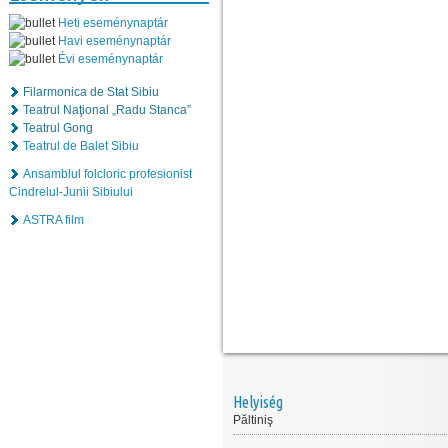
Heti eseménynaptár
Havi eseménynaptár
Évi eseménynaptár
Filarmonica de Stat Sibiu
Teatrul Naţional „Radu Stanca”
Teatrul Gong
Teatrul de Balet Sibiu
Ansamblul folcloric profesionist
Cindrelul-Junii Sibiului
ASTRA film
Helyiség
Păltiniş