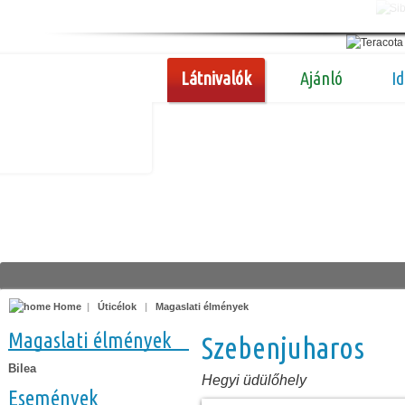
Látnivalók
Ajánló
I
Home
|
Úticélok
|
Magaslati élmények
Magaslati élmények
Szebenjuharos
Bilea
Hegyi üdülőhely
Események