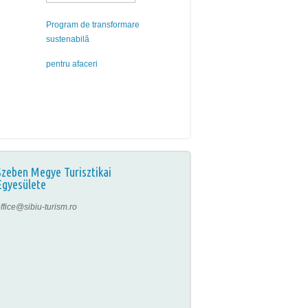
Program de transformare
sustenabilă
pentru afaceri
Szeben Megye Turisztikai
Egyesülete
ffice@sibiu-turism.ro