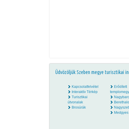
Üdvözöljük Szeben megye turisztikai in
Kapcsolatfelvétel
Erődített
Interaktív Térkép
templomegy
Turisztikai
Nagybar
útvonalak
Beretha
Brosúrák
Nagysze
Medgyes