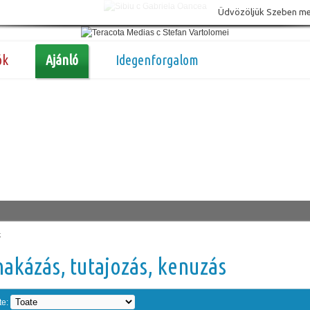
Üdvözöljük Szeben megy
ók
Ajánló
Idegenforgalom
k
akázás, tutajozás, kenuzás
te: