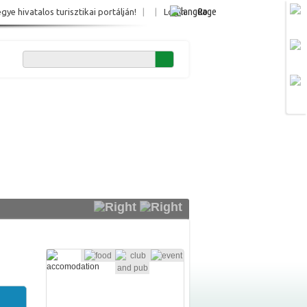
Ro
e hivatalos turisztikai portálján!
|
|
Login