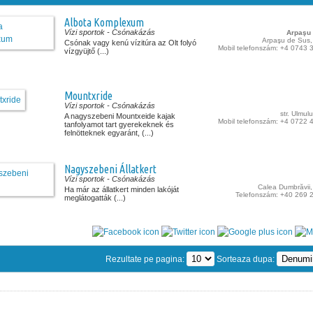
Albota Komplexum
Vízi sportok
- Csónakázás
Arpaşu
Arpaşu de Sus, 
Csónak vagy kenú vízitúra az Olt folyó
Mobil telefonszám: +4 0743 
vízgyüjtő (...)
Mountxride
Vízi sportok
- Csónakázás
str. Ulmulu
A nagyszebeni Mountxeide kajak
Mobil telefonszám: +4 0722 
tanfolyamot tart gyerekeknek és
felnötteknek egyaránt, (...)
Nagyszebeni Állatkert
Vízi sportok
- Csónakázás
Calea Dumbrăvii,
Ha már az állatkert minden lakóját
Telefonszám: +40 269 
meglátogatták (...)
Rezultate pe pagina:
Sorteaza dupa: