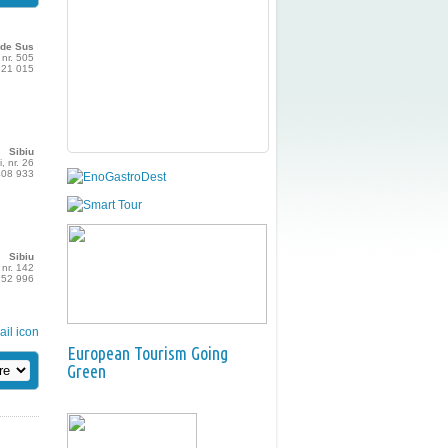
 de Sus
nr. 505
321 015
Sibiu
i, nr. 26
408 933
Sibiu
 nr. 142
252 996
European Tourism Going
Green