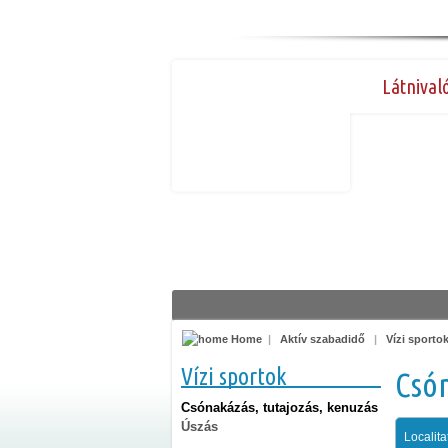
Látnival
Home
|
Aktív szabadidő
|
Vízi sporto
Vízi sportok
Csón
Csónakázás, tutajozás, kenuzás
Úszás
Localita