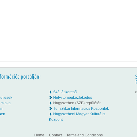
formációs portálján!
Szálláskereső
o
üttesek
Helyi tömegközlekedés
omlaka
Nagyszeben (SZB) repülőtér
lom
Turisztikai Információs Központok
ben
Nagyszebeni Magyar Kulturális
Központ
Home
Contact
Terms and Conditions