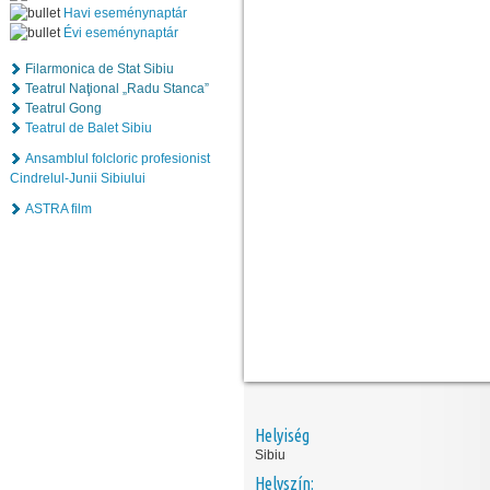
Havi eseménynaptár
Évi eseménynaptár
Filarmonica de Stat Sibiu
Teatrul Naţional „Radu Stanca”
Teatrul Gong
Teatrul de Balet Sibiu
Ansamblul folcloric profesionist
Cindrelul-Junii Sibiului
ASTRA film
Helyiség
Sibiu
Helyszín: