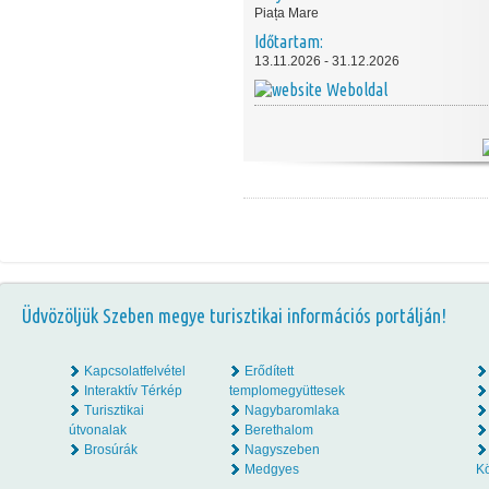
Piața Mare
Időtartam:
13.11.2026 - 31.12.2026
Weboldal
Üdvözöljük Szeben megye turisztikai információs portálján!
Kapcsolatfelvétel
Erődített
Interaktív Térkép
templomegyüttesek
Turisztikai
Nagybaromlaka
útvonalak
Berethalom
Brosúrák
Nagyszeben
Medgyes
K